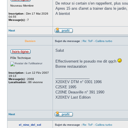
De retour si certain s'en rappellent, plus so
Nouveau Membre
Apres 15 ans d'arret a trainer dans le jardin,
A bientot
Inscription :
Dim 17 Mai 2026
04:55
Message(s) :
7
Haut
Damien
Sujet du message :
Re: ToF - Calibra turbo
Salut
Pôle Technique
Effectivement le pseudo me dit qqch
Bonne restauration
Inscription :
Lun 12 Fév 2007
19:13
_________________
Message(s) :
2068
X20XEV DTM n° 0301 1996
Localisation :
86 vivonne
C25XE 1995
C20NE Deauville n° 391 1990
X20XEV Last Edition
Haut
el_nino_del_sol
Sujet du message :
Re: ToF - Calibra turbo