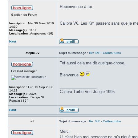
Rebienvenue à toi.
Gardien du Forum
_________________
Calibra V6, Les Km passent sans que je me
Inscription :
Mar 30 Mars 2010
14:30
Message(s) :
1167
Localisation :
Angouleme (16)
Haut
steph16v
Sujet du message :
Re: ToF - Calibra turbo
Tof aussi cela me dit quelque-chose.
Lidl lead manager
Bienvenue
_________________
Inscription :
Lun 15 Sep 2008
14:13
Calibra Turbo Vert Jungle 1995
Message(s) :
2425
Localisation :
Dangé St
Romain ( 86 )
Haut
tof
Sujet du message :
Re: ToF - Calibra turbo
Merci
Ui c'est bien moi personne ne m'a piqué mo