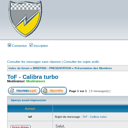
Connexion
Inscription
Consulter les messages sans réponse
|
Consulter les sujets actifs
Index du forum
»
BRIEFING - PRESENTATION
»
Présentation des Membres
ToF - Calibra turbo
Modérateur:
Modérateurs
Page
1
sur
1
[ 6 message(s) ]
Aperçu avant impression
Auteur
tof
Sujet du message :
ToF - Calibra turbo
Salut,