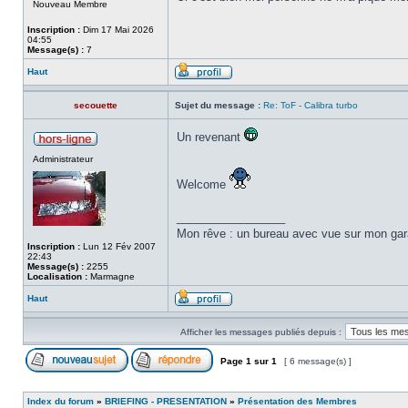
Nouveau Membre
Inscription :
Dim 17 Mai 2026
04:55
Message(s) :
7
Haut
secouette
Sujet du message :
Re: ToF - Calibra turbo
Un revenant
Administrateur
Welcome
_________________
Mon rêve : un bureau avec vue sur mon garag
Inscription :
Lun 12 Fév 2007
22:43
Message(s) :
2255
Localisation :
Marmagne
Haut
Afficher les messages publiés depuis :
Page
1
sur
1
[ 6 message(s) ]
Index du forum
»
BRIEFING - PRESENTATION
»
Présentation des Membres