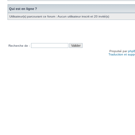
Qui est en ligne ?
Utilisateur(s) parcourant ce forum : Aucun utilisateur inscrit et 20 invité(s)
Recherche de :
Propulsé par
php
Traduction et suppo