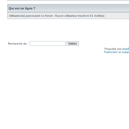
Qui est en ligne ?
Utilisateur(s) parcourant ce forum : Aucun utilisateur inscrit et 41 invité(s)
Recherche de :
Propulsé par
php
Traduction et suppo