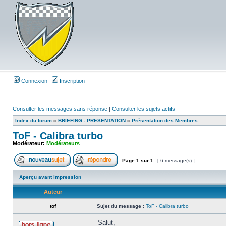
Connexion
Inscription
Consulter les messages sans réponse
|
Consulter les sujets actifs
Index du forum
»
BRIEFING - PRESENTATION
»
Présentation des Membres
ToF - Calibra turbo
Modérateur:
Modérateurs
Page
1
sur
1
[ 6 message(s) ]
Aperçu avant impression
Auteur
tof
Sujet du message :
ToF - Calibra turbo
Salut,