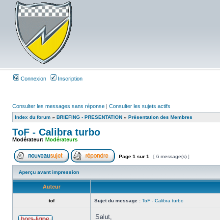
Connexion
Inscription
Consulter les messages sans réponse
|
Consulter les sujets actifs
Index du forum
»
BRIEFING - PRESENTATION
»
Présentation des Membres
ToF - Calibra turbo
Modérateur:
Modérateurs
Page
1
sur
1
[ 6 message(s) ]
Aperçu avant impression
Auteur
tof
Sujet du message :
ToF - Calibra turbo
Salut,