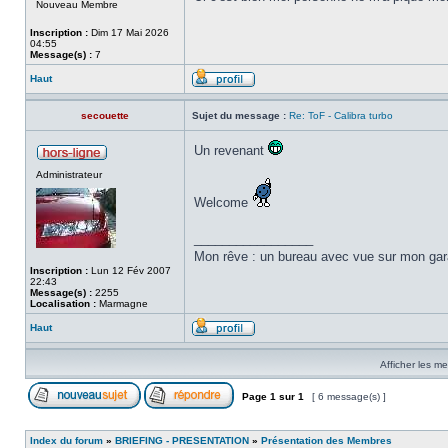
Nouveau Membre
Inscription :
Dim 17 Mai 2026
04:55
Message(s) :
7
Haut
secouette
Sujet du message :
Re: ToF - Calibra turbo
Un revenant
Administrateur
Welcome
_________________
Mon rêve : un bureau avec vue sur mon garag
Inscription :
Lun 12 Fév 2007
22:43
Message(s) :
2255
Localisation :
Marmagne
Haut
Afficher les m
Page
1
sur
1
[ 6 message(s) ]
Index du forum
»
BRIEFING - PRESENTATION
»
Présentation des Membres