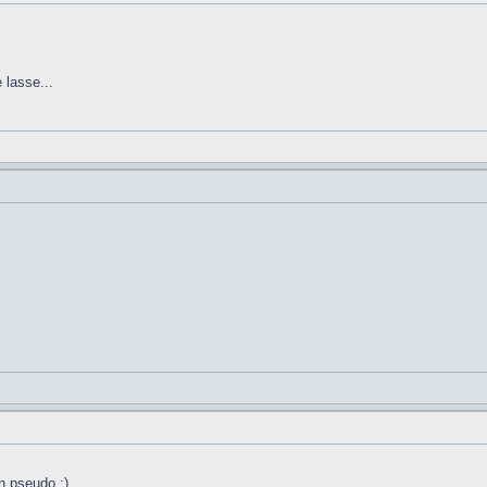
 lasse...
n pseudo :)