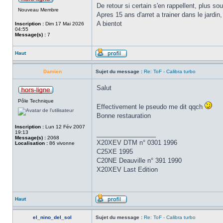
De retour si certain s'en rappellent, plus so
Nouveau Membre
Apres 15 ans d'arret a trainer dans le jardin,
A bientot
Inscription :
Dim 17 Mai 2026
04:55
Message(s) :
7
Haut
Damien
Sujet du message :
Re: ToF - Calibra turbo
Salut
Pôle Technique
Effectivement le pseudo me dit qqch
Bonne restauration
Inscription :
Lun 12 Fév 2007
19:13
_________________
Message(s) :
2068
X20XEV DTM n° 0301 1996
Localisation :
86 vivonne
C25XE 1995
C20NE Deauville n° 391 1990
X20XEV Last Edition
Haut
el_nino_del_sol
Sujet du message :
Re: ToF - Calibra turbo