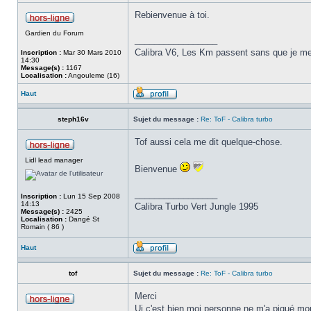
Rebienvenue à toi.
Gardien du Forum
_________________
Calibra V6, Les Km passent sans que je me
Inscription :
Mar 30 Mars 2010
14:30
Message(s) :
1167
Localisation :
Angouleme (16)
Haut
steph16v
Sujet du message :
Re: ToF - Calibra turbo
Tof aussi cela me dit quelque-chose.
Lidl lead manager
Bienvenue
_________________
Inscription :
Lun 15 Sep 2008
14:13
Calibra Turbo Vert Jungle 1995
Message(s) :
2425
Localisation :
Dangé St
Romain ( 86 )
Haut
tof
Sujet du message :
Re: ToF - Calibra turbo
Merci
Ui c'est bien moi personne ne m'a piqué mo