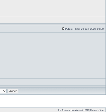
Publié :
Sam 20 Juin 2026 10:00
Le fuseau horaire est UTC [Heure d’été]