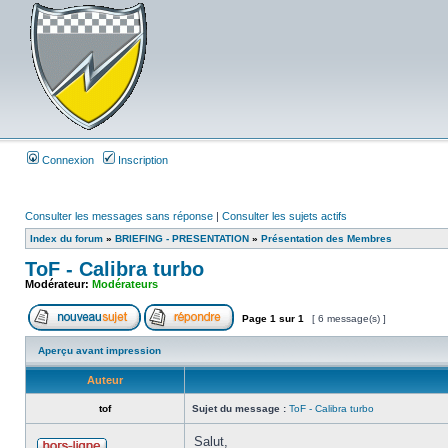
Connexion
Inscription
Consulter les messages sans réponse
|
Consulter les sujets actifs
Index du forum
»
BRIEFING - PRESENTATION
»
Présentation des Membres
ToF - Calibra turbo
Modérateur:
Modérateurs
Page
1
sur
1
[ 6 message(s) ]
Aperçu avant impression
Auteur
tof
Sujet du message :
ToF - Calibra turbo
Salut,