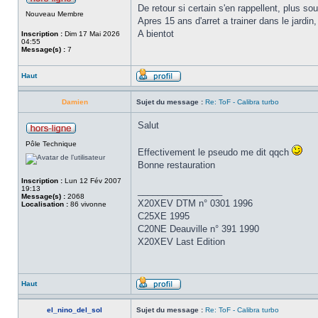
De retour si certain s'en rappellent, plus so
Nouveau Membre
Apres 15 ans d'arret a trainer dans le jardin,
A bientot
Inscription :
Dim 17 Mai 2026
04:55
Message(s) :
7
Haut
Damien
Sujet du message :
Re: ToF - Calibra turbo
Salut
Pôle Technique
Effectivement le pseudo me dit qqch
Bonne restauration
Inscription :
Lun 12 Fév 2007
19:13
_________________
Message(s) :
2068
X20XEV DTM n° 0301 1996
Localisation :
86 vivonne
C25XE 1995
C20NE Deauville n° 391 1990
X20XEV Last Edition
Haut
el_nino_del_sol
Sujet du message :
Re: ToF - Calibra turbo