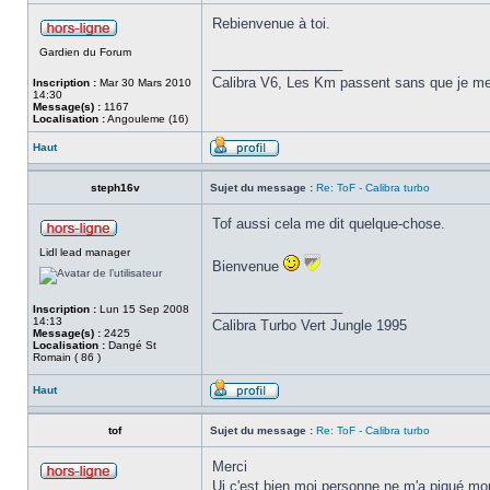
Rebienvenue à toi.
Gardien du Forum
_________________
Calibra V6, Les Km passent sans que je me
Inscription :
Mar 30 Mars 2010
14:30
Message(s) :
1167
Localisation :
Angouleme (16)
Haut
steph16v
Sujet du message :
Re: ToF - Calibra turbo
Tof aussi cela me dit quelque-chose.
Lidl lead manager
Bienvenue
_________________
Inscription :
Lun 15 Sep 2008
14:13
Calibra Turbo Vert Jungle 1995
Message(s) :
2425
Localisation :
Dangé St
Romain ( 86 )
Haut
tof
Sujet du message :
Re: ToF - Calibra turbo
Merci
Ui c'est bien moi personne ne m'a piqué mo