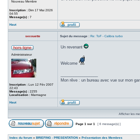
Nouveau Membre
Inscription :
Dim 17 Mai 2026
04:55
Message(s) :
7
Haut
secouette
Sujet du message :
Re: ToF - Calibra turbo
Un revenant
Administrateur
Welcome
_________________
Mon rêve : un bureau avec vue sur mon garag
Inscription :
Lun 12 Fév 2007
22:43
Message(s) :
2255
Localisation :
Marmagne
Haut
Afficher les m
Page
1
sur
1
[ 6 message(s) ]
Index du forum
»
BRIEFING - PRESENTATION
»
Présentation des Membres