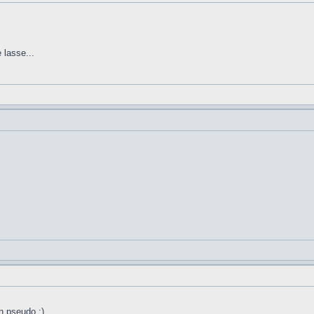
 lasse...
n pseudo :)