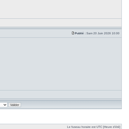
Publié :
Sam 20 Juin 2026 10:00
Le fuseau horaire est UTC [Heure d’été]