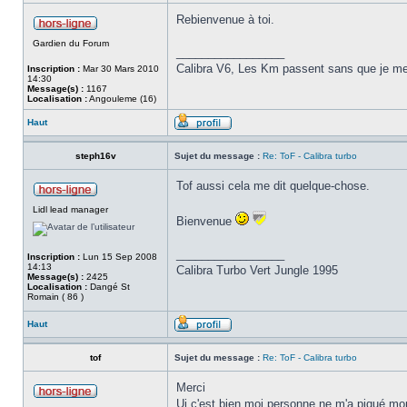
Rebienvenue à toi.
Gardien du Forum
_________________
Calibra V6, Les Km passent sans que je me
Inscription :
Mar 30 Mars 2010
14:30
Message(s) :
1167
Localisation :
Angouleme (16)
Haut
steph16v
Sujet du message :
Re: ToF - Calibra turbo
Tof aussi cela me dit quelque-chose.
Lidl lead manager
Bienvenue
_________________
Inscription :
Lun 15 Sep 2008
14:13
Calibra Turbo Vert Jungle 1995
Message(s) :
2425
Localisation :
Dangé St
Romain ( 86 )
Haut
tof
Sujet du message :
Re: ToF - Calibra turbo
Merci
Ui c'est bien moi personne ne m'a piqué mo