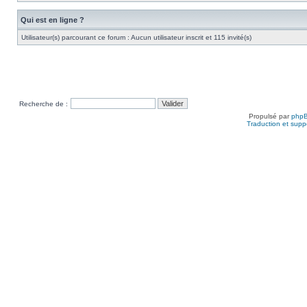
Qui est en ligne ?
Utilisateur(s) parcourant ce forum : Aucun utilisateur inscrit et 115 invité(s)
Recherche de :
Propulsé par
php
Traduction et suppo