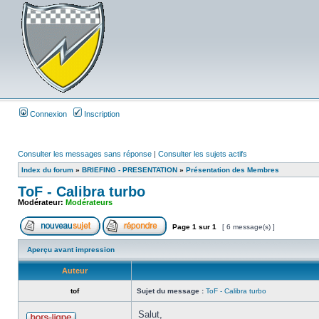
Connexion
Inscription
Consulter les messages sans réponse
|
Consulter les sujets actifs
Index du forum
»
BRIEFING - PRESENTATION
»
Présentation des Membres
ToF - Calibra turbo
Modérateur:
Modérateurs
Page
1
sur
1
[ 6 message(s) ]
Aperçu avant impression
Auteur
tof
Sujet du message :
ToF - Calibra turbo
Salut,