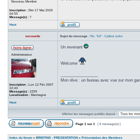
Nouveau Membre
Inscription :
Dim 17 Mai 2026
04:55
Message(s) :
7
Haut
secouette
Sujet du message :
Re: ToF - Calibra turbo
Un revenant
Administrateur
Welcome
_________________
Mon rêve : un bureau avec vue sur mon garag
Inscription :
Lun 12 Fév 2007
22:43
Message(s) :
2255
Localisation :
Marmagne
Haut
Afficher les messages publiés depuis :
Page
1
sur
1
[ 6 message(s) ]
Index du forum
»
BRIEFING - PRESENTATION
»
Présentation des Membres