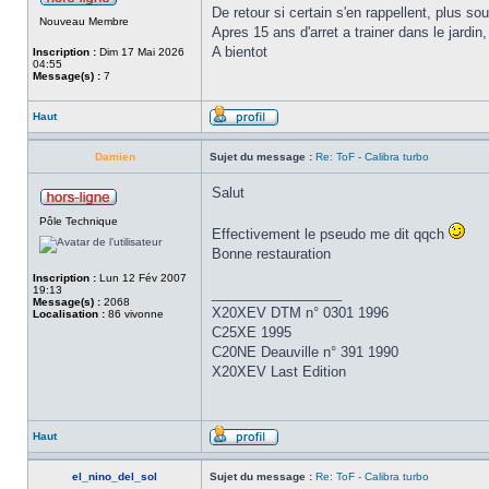
De retour si certain s'en rappellent, plus so
Nouveau Membre
Apres 15 ans d'arret a trainer dans le jardin,
A bientot
Inscription :
Dim 17 Mai 2026
04:55
Message(s) :
7
Haut
Damien
Sujet du message :
Re: ToF - Calibra turbo
Salut
Pôle Technique
Effectivement le pseudo me dit qqch
Bonne restauration
Inscription :
Lun 12 Fév 2007
19:13
_________________
Message(s) :
2068
X20XEV DTM n° 0301 1996
Localisation :
86 vivonne
C25XE 1995
C20NE Deauville n° 391 1990
X20XEV Last Edition
Haut
el_nino_del_sol
Sujet du message :
Re: ToF - Calibra turbo