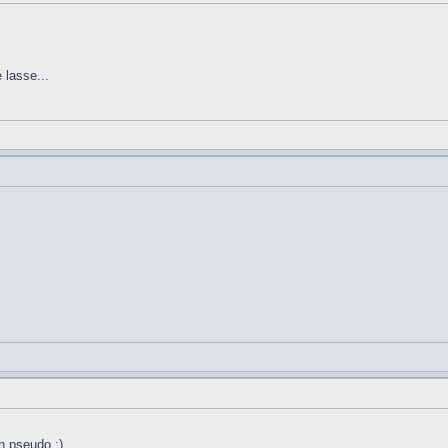
 lasse...
n pseudo :)