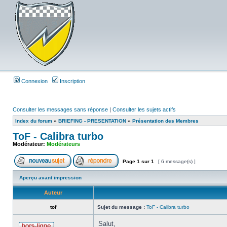
Connexion
Inscription
Consulter les messages sans réponse
|
Consulter les sujets actifs
Index du forum
»
BRIEFING - PRESENTATION
»
Présentation des Membres
ToF - Calibra turbo
Modérateur:
Modérateurs
Page
1
sur
1
[ 6 message(s) ]
Aperçu avant impression
Auteur
tof
Sujet du message :
ToF - Calibra turbo
Salut,