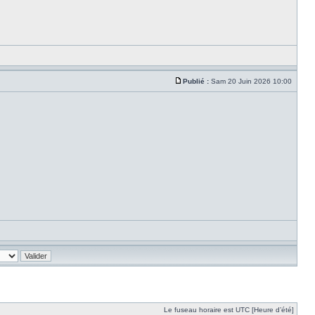
Publié :
Sam 20 Juin 2026 10:00
Le fuseau horaire est UTC [Heure d’été]