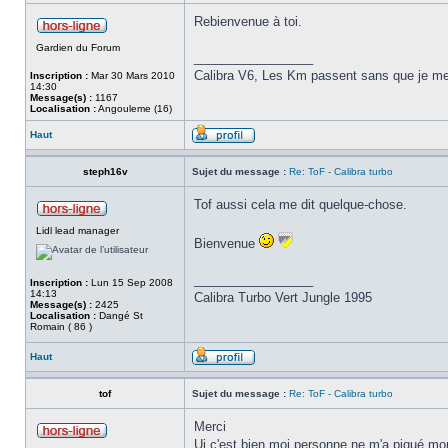
Rebienvenue à toi.
Gardien du Forum
_________________
Calibra V6, Les Km passent sans que je me
Inscription :
Mar 30 Mars 2010
14:30
Message(s) :
1167
Localisation :
Angouleme (16)
Haut
steph16v
Sujet du message :
Re: ToF - Calibra turbo
Tof aussi cela me dit quelque-chose.
Lidl lead manager
Bienvenue
_________________
Inscription :
Lun 15 Sep 2008
14:13
Calibra Turbo Vert Jungle 1995
Message(s) :
2425
Localisation :
Dangé St
Romain ( 86 )
Haut
tof
Sujet du message :
Re: ToF - Calibra turbo
Merci
Ui c'est bien moi personne ne m'a piqué mo