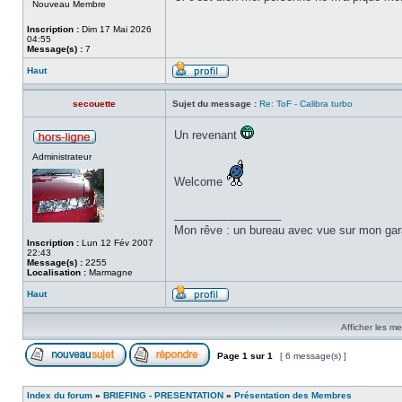
Nouveau Membre
Inscription :
Dim 17 Mai 2026
04:55
Message(s) :
7
Haut
secouette
Sujet du message :
Re: ToF - Calibra turbo
Un revenant
Administrateur
Welcome
_________________
Mon rêve : un bureau avec vue sur mon garag
Inscription :
Lun 12 Fév 2007
22:43
Message(s) :
2255
Localisation :
Marmagne
Haut
Afficher les m
Page
1
sur
1
[ 6 message(s) ]
Index du forum
»
BRIEFING - PRESENTATION
»
Présentation des Membres