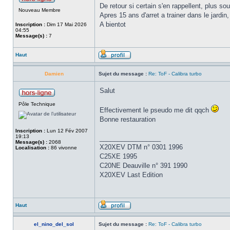
De retour si certain s'en rappellent, plus so
Nouveau Membre
Apres 15 ans d'arret a trainer dans le jardin,
A bientot
Inscription :
Dim 17 Mai 2026
04:55
Message(s) :
7
Haut
Damien
Sujet du message :
Re: ToF - Calibra turbo
Salut
Pôle Technique
Effectivement le pseudo me dit qqch
Bonne restauration
Inscription :
Lun 12 Fév 2007
19:13
_________________
Message(s) :
2068
X20XEV DTM n° 0301 1996
Localisation :
86 vivonne
C25XE 1995
C20NE Deauville n° 391 1990
X20XEV Last Edition
Haut
el_nino_del_sol
Sujet du message :
Re: ToF - Calibra turbo