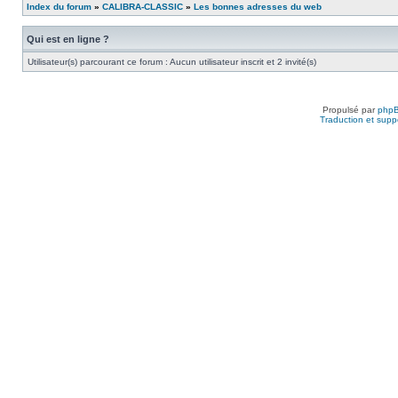
Index du forum
»
CALIBRA-CLASSIC
»
Les bonnes adresses du web
Qui est en ligne ?
Utilisateur(s) parcourant ce forum : Aucun utilisateur inscrit et 2 invité(s)
Propulsé par
php
Traduction et suppo