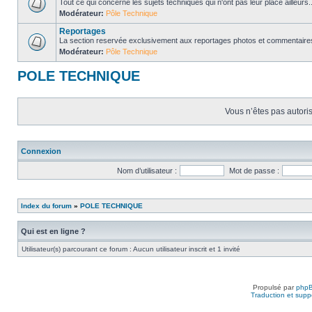
Tout ce qui concerne les sujets techniques qui n'ont pas leur place ailleurs..
Modérateur:
Pôle Technique
Reportages
La section reservée exclusivement aux reportages photos et commentaires
Modérateur:
Pôle Technique
POLE TECHNIQUE
Vous n’êtes pas autoris
Connexion
Nom d’utilisateur :
Mot de passe :
Index du forum
»
POLE TECHNIQUE
Qui est en ligne ?
Utilisateur(s) parcourant ce forum : Aucun utilisateur inscrit et 1 invité
Propulsé par
php
Traduction et suppo