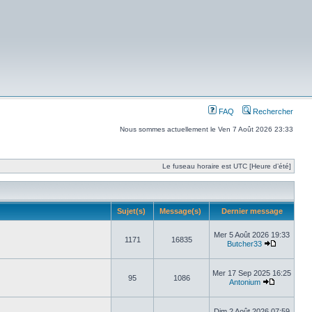
FAQ
Rechercher
Nous sommes actuellement le Ven 7 Août 2026 23:33
Le fuseau horaire est UTC [Heure d’été]
Sujet(s)
Message(s)
Dernier message
Mer 5 Août 2026 19:33
1171
16835
Butcher33
Mer 17 Sep 2025 16:25
95
1086
Antonium
Dim 2 Août 2026 07:59