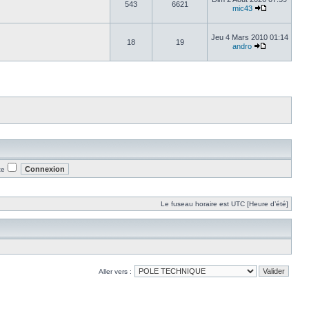
543
6621
mic43
Jeu 4 Mars 2010 01:14
18
19
andro
te
Le fuseau horaire est UTC [Heure d’été]
Aller vers :