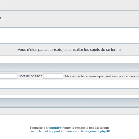
.
...
Vous n’êtes pas autorisé(e) à consulter les sujets de ce forum.
Mot de passe :
Me connecter automatiquement lors de chaque visi
Propulsé par
phpBB
® Forum Software © phpBB Group
Traduction et support en français
•
Hébergement phpBB