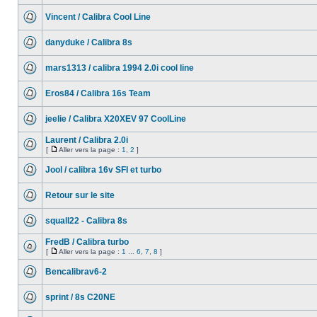
Vincent / Calibra Cool Line
danyduke / Calibra 8s
mars1313 / calibra 1994 2.0i cool line
Eros84 / Calibra 16s Team
jeelie / Calibra X20XEV 97 CoolLine
Laurent / Calibra 2.0i
[
Aller vers la page :
1
,
2
]
Jool / calibra 16v SFI et turbo
Retour sur le site
squall22 - Calibra 8s
FredB / Calibra turbo
[
Aller vers la page :
1
...
6
,
7
,
8
]
Bencalibrav6-2
sprint / 8s C20NE