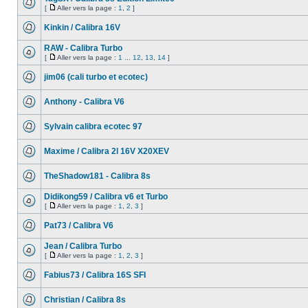
[
Aller vers la page :
1
,
2
]
Kinkin / Calibra 16V
RAW - Calibra Turbo
[
Aller vers la page :
1
...
12
,
13
,
14
]
jim06 (cali turbo et ecotec)
Anthony - Calibra V6
Sylvain calibra ecotec 97
Maxime / Calibra 2l 16V X20XEV
TheShadow181 - Calibra 8s
Didikong59 / Calibra v6 et Turbo
[
Aller vers la page :
1
,
2
,
3
]
Pat73 / Calibra V6
Jean / Calibra Turbo
[
Aller vers la page :
1
,
2
,
3
]
Fabius73 / Calibra 16S SFI
Christian / Calibra 8s