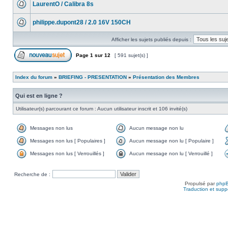
LaurentO / Calibra 8s
philippe.dupont28 / 2.0 16V 150CH
Afficher les sujets publiés depuis :
Page
1
sur
12
[ 591 sujet(s) ]
Index du forum
»
BRIEFING - PRESENTATION
»
Présentation des Membres
Qui est en ligne ?
Utilisateur(s) parcourant ce forum : Aucun utilisateur inscrit et 106 invité(s)
Messages non lus
Aucun message non lu
Messages non lus [ Populaires ]
Aucun message non lu [ Populaire ]
Messages non lus [ Verrouillés ]
Aucun message non lu [ Verrouillé ]
Recherche de :
Propulsé par
php
Traduction et suppo