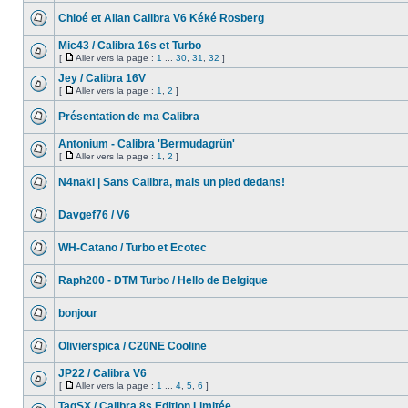
Chloé et Allan Calibra V6 Kéké Rosberg
Mic43 / Calibra 16s et Turbo
[
Aller vers la page :
1
...
30
,
31
,
32
]
Jey / Calibra 16V
[
Aller vers la page :
1
,
2
]
Présentation de ma Calibra
Antonium - Calibra 'Bermudagrün'
[
Aller vers la page :
1
,
2
]
N4naki | Sans Calibra, mais un pied dedans!
Davgef76 / V6
WH-Catano / Turbo et Ecotec
Raph200 - DTM Turbo / Hello de Belgique
bonjour
Olivierspica / C20NE Cooline
JP22 / Calibra V6
[
Aller vers la page :
1
...
4
,
5
,
6
]
TagSX / Calibra 8s Edition Limitée