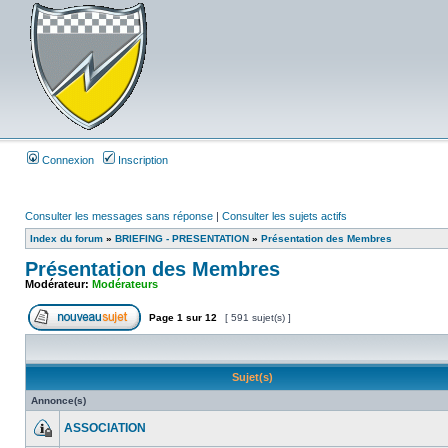
Connexion
Inscription
Consulter les messages sans réponse
|
Consulter les sujets actifs
Index du forum
»
BRIEFING - PRESENTATION
»
Présentation des Membres
Présentation des Membres
Modérateur:
Modérateurs
Page
1
sur
12
[ 591 sujet(s) ]
Sujet(s)
Annonce(s)
ASSOCIATION