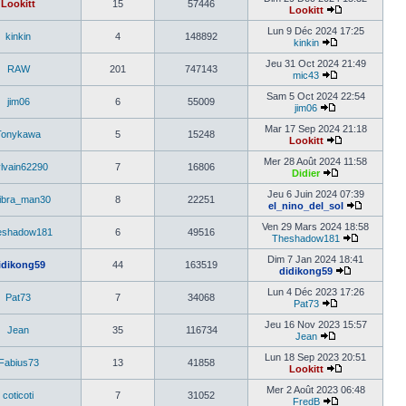
Lookitt
15
57446
Lookitt
Lun 9 Déc 2024 17:25
kinkin
4
148892
kinkin
Jeu 31 Oct 2024 21:49
RAW
201
747143
mic43
Sam 5 Oct 2024 22:54
jim06
6
55009
jim06
Mar 17 Sep 2024 21:18
Tonykawa
5
15248
Lookitt
Mer 28 Août 2024 11:58
lvain62290
7
16806
Didier
Jeu 6 Juin 2024 07:39
libra_man30
8
22251
el_nino_del_sol
Ven 29 Mars 2024 18:58
eshadow181
6
49516
Theshadow181
Dim 7 Jan 2024 18:41
idikong59
44
163519
didikong59
Lun 4 Déc 2023 17:26
Pat73
7
34068
Pat73
Jeu 16 Nov 2023 15:57
Jean
35
116734
Jean
Lun 18 Sep 2023 20:51
Fabius73
13
41858
Lookitt
Mer 2 Août 2023 06:48
coticoti
7
31052
FredB