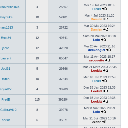
Mer 19 Juil 2023 10:55
ntseverine1609
4
25867
FredB
Mar 4 Juil 2023 21:20
danyduke
10
52401
Damien
Mar 30 Mai 2023 19:24
mars1313
3
26722
Damien
Sam 20 Mai 2023 08:18
Eros84
12
40741
Lolo
Mer 26 Avr 2023 21:16
jeelie
12
42820
didikong59
Mar 11 Avr 2023 18:17
Laurent
19
65647
secouette
Mar 21 Mars 2023 22:35
Jool31
5
29566
Lookitt
Mer 18 Jan 2023 13:59
mitch
10
37644
FredB
Dim 15 Jan 2023 22:35
squall22
4
30789
Lookitt
Dim 15 Jan 2023 22:33
FredB
115
395294
Lookitt
Mar 8 Nov 2022 20:59
CalibraV6-2
8
39278
Lolo
Mar 21 Juin 2022 13:16
sprint
6
35671
cedar