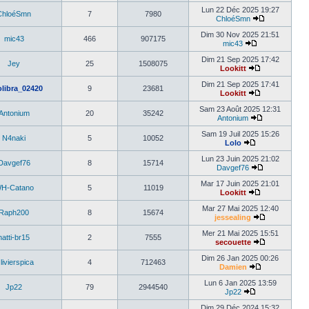
Lun 22 Déc 2025 19:27
ChloéSmn
7
7980
ChloéSmn
Dim 30 Nov 2025 21:51
mic43
466
907175
mic43
Dim 21 Sep 2025 17:42
Jey
25
1508075
Lookitt
Dim 21 Sep 2025 17:41
olibra_02420
9
23681
Lookitt
Sam 23 Août 2025 12:31
Antonium
20
35242
Antonium
Sam 19 Juil 2025 15:26
N4naki
5
10052
Lolo
Lun 23 Juin 2025 21:02
Davgef76
8
15714
Davgef76
Mar 17 Juin 2025 21:01
H-Catano
5
11019
Lookitt
Mar 27 Mai 2025 12:40
Raph200
8
15674
jessealing
Mer 21 Mai 2025 15:51
natti-br15
2
7555
secouette
Dim 26 Jan 2025 00:26
livierspica
4
712463
Damien
Lun 6 Jan 2025 13:59
Jp22
79
2944540
Jp22
Dim 29 Déc 2024 15:32