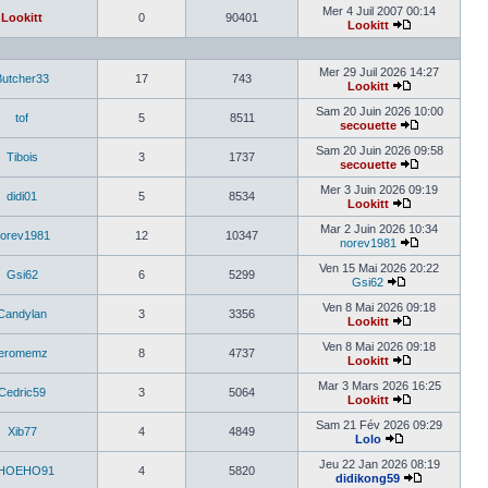
Mer 4 Juil 2007 00:14
Lookitt
0
90401
Lookitt
Mer 29 Juil 2026 14:27
Butcher33
17
743
Lookitt
Sam 20 Juin 2026 10:00
tof
5
8511
secouette
Sam 20 Juin 2026 09:58
Tibois
3
1737
secouette
Mer 3 Juin 2026 09:19
didi01
5
8534
Lookitt
Mar 2 Juin 2026 10:34
orev1981
12
10347
norev1981
Ven 15 Mai 2026 20:22
Gsi62
6
5299
Gsi62
Ven 8 Mai 2026 09:18
Candylan
3
3356
Lookitt
Ven 8 Mai 2026 09:18
jeromemz
8
4737
Lookitt
Mar 3 Mars 2026 16:25
Cedric59
3
5064
Lookitt
Sam 21 Fév 2026 09:29
Xib77
4
4849
Lolo
Jeu 22 Jan 2026 08:19
HOEHO91
4
5820
didikong59