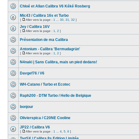
Chloé et Allan Calibra V6 Kéké Rosberg
Mic43 / Calibra 16s et Turbo
[
Aller vers la page :
1
...
30
,
31
,
32
]
Jey / Calibra 16V
[
Aller vers la page :
1
,
2
]
Présentation de ma Calibra
Antonium - Calibra 'Bermudagrün'
[
Aller vers la page :
1
,
2
]
N4naki | Sans Calibra, mais un pied dedans!
Davgef76 / V6
WH-Catano / Turbo et Ecotec
Raph200 - DTM Turbo / Hello de Belgique
bonjour
Olivierspica / C20NE Cooline
JP22 / Calibra V6
[
Aller vers la page :
1
...
4
,
5
,
6
]
TagSX / Calibra 8s Edition Limitée