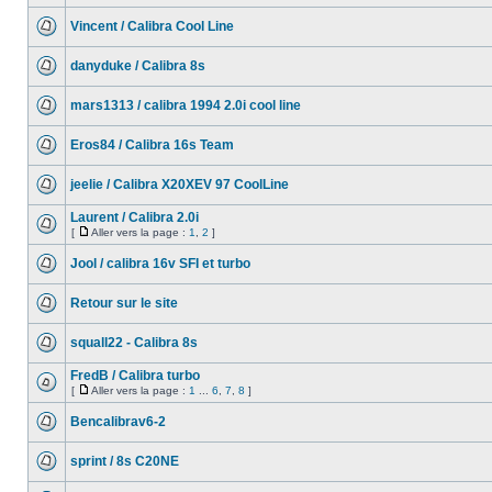
Vincent / Calibra Cool Line
danyduke / Calibra 8s
mars1313 / calibra 1994 2.0i cool line
Eros84 / Calibra 16s Team
jeelie / Calibra X20XEV 97 CoolLine
Laurent / Calibra 2.0i
[
Aller vers la page :
1
,
2
]
Jool / calibra 16v SFI et turbo
Retour sur le site
squall22 - Calibra 8s
FredB / Calibra turbo
[
Aller vers la page :
1
...
6
,
7
,
8
]
Bencalibrav6-2
sprint / 8s C20NE