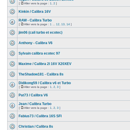
[
Aller vers la page :
1
,
2
]
Kinkin / Calibra 16V
RAW - Calibra Turbo
[
Aller vers la page :
1
...
12
,
13
,
14
]
jim06 (cali turbo et ecotec)
Anthony - Calibra V6
Sylvain calibra ecotec 97
Maxime / Calibra 2l 16V X20XEV
TheShadow181 - Calibra 8s
Didikong59 / Calibra v6 et Turbo
[
Aller vers la page :
1
,
2
,
3
]
Pat73 / Calibra V6
Jean / Calibra Turbo
[
Aller vers la page :
1
,
2
,
3
]
Fabius73 / Calibra 16S SFI
Christian / Calibra 8s