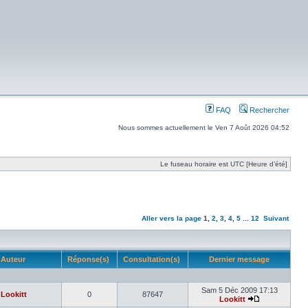
FAQ
Rechercher
Nous sommes actuellement le Ven 7 Août 2026 04:52
Le fuseau horaire est UTC [Heure d’été]
Aller vers la page
1
,
2
,
3
,
4
,
5
...
12
Suivant
Auteur
Réponse(s)
Consultation(s)
Dernier message
Sam 5 Déc 2009 17:13
Lookitt
0
87647
Lookitt