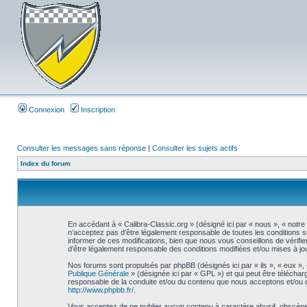
Connexion
Inscription
Consulter les messages sans réponse
|
Consulter les sujets actifs
Index du forum
En accédant à « Calibra-Classic.org » (désigné ici par « nous », « notre
n’acceptez pas d’être légalement responsable de toutes les conditions s
informer de ces modifications, bien que nous vous conseillons de vérifie
d’être légalement responsable des conditions modifiées et/ou mises à jou
Nos forums sont propulsés par phpBB (désignés ici par « ils », « eux »,
Publique Générale
» (désignée ici par « GPL ») et qui peut être télécha
responsable de la conduite et/ou du contenu que nous acceptons et/ou 
http://www.phpbb.fr/
.
Vous acceptez de ne publier aucun contenu à caractère abusif, obscène, 