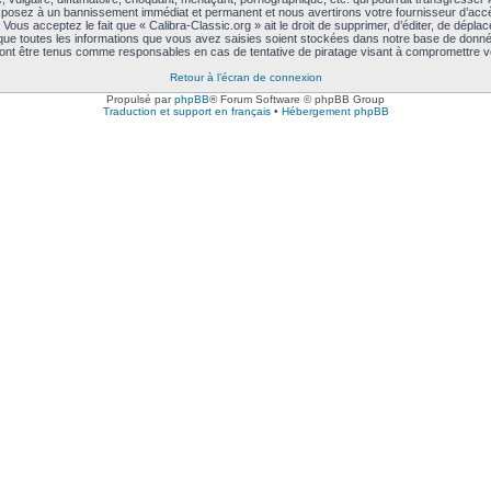
exposez à un bannissement immédiat et permanent et nous avertirons votre fournisseur d’accè
ous acceptez le fait que « Calibra-Classic.org » ait le droit de supprimer, d’éditer, de déplac
 que toutes les informations que vous avez saisies soient stockées dans notre base de données
rront être tenus comme responsables en cas de tentative de piratage visant à compromettre 
Retour à l’écran de connexion
Propulsé par
phpBB
® Forum Software © phpBB Group
Traduction et support en français
•
Hébergement phpBB