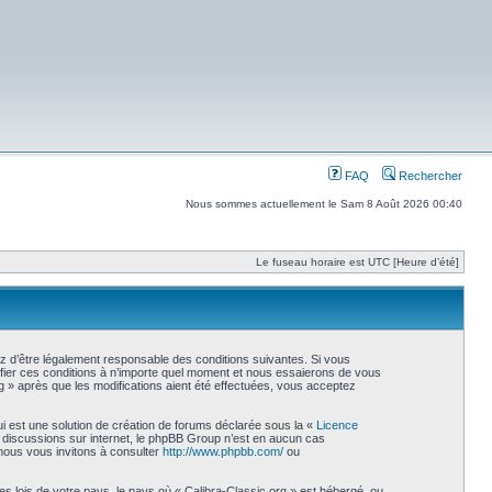
FAQ
Rechercher
Nous sommes actuellement le Sam 8 Août 2026 00:40
Le fuseau horaire est UTC [Heure d’été]
ez d’être légalement responsable des conditions suivantes. Si vous
ifier ces conditions à n’importe quel moment et nous essaierons de vous
g » après que les modifications aient été effectuées, vous acceptez
i est une solution de création de forums déclarée sous la «
Licence
les discussions sur internet, le phpBB Group n’est en aucun cas
nous vous invitons à consulter
http://www.phpbb.com/
ou
s lois de votre pays, le pays où « Calibra-Classic.org » est hébergé, ou