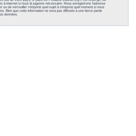
s à internet si nous le jugeons nécessaire. Nous enregistrons l’adresse
er ou de verrouiller n’importe quel sujet à n’importe quel moment si nous
. Bien que cette information ne sera pas diffusée à une tierce partie
vos données.