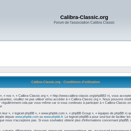
Calibra-Classic.org
Forum de l'association Calibra Classic
Calibra-Classic.org - Conditions d’utilisation
 », « nos », « Calibra-Classic.org », « http://www.calibra-classic.org/phpBB3 »), vous accept
uivantes, veuillez ne pas utiliser et/ou accéder à « Calibra-Classic.org ». Nous pouvons mod
r régulièrement cela par vous-même car si vous continuez à participer à « Calibra-Classic.or
r.
 « leur », « logiciel phpBB », « www.phpbb.com », « phpBB Group », « équipes de phpBB ») qu
rgée depuis
www.phpbb.com
ou
www.phpbb.fr
. Le logiciel phpBB a pour seul but de faciliter 
que nous n’acceptons pas. Si vous souhaitez obtenir plus d’informations concernant phpBB, 
vulgaire, diffamatoire, choquant, menaçant, pornographique, etc. qui pourrait transgresser le