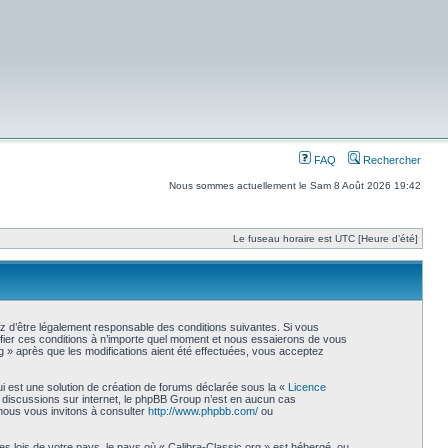
FAQ
Rechercher
Nous sommes actuellement le Sam 8 Août 2026 19:42
Le fuseau horaire est UTC [Heure d’été]
ez d’être légalement responsable des conditions suivantes. Si vous
ifier ces conditions à n’importe quel moment et nous essaierons de vous
g » après que les modifications aient été effectuées, vous acceptez
i est une solution de création de forums déclarée sous la «
Licence
les discussions sur internet, le phpBB Group n’est en aucun cas
nous vous invitons à consulter
http://www.phpbb.com/
ou
s lois de votre pays, le pays où « Calibra-Classic.org » est hébergé, ou