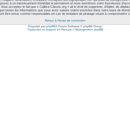
exposez à un bannissement immédiat et permanent et nous avertirons votre fournisseur d’accè
ous acceptez le fait que « Calibra-Classic.org » ait le droit de supprimer, d’éditer, de déplac
 que toutes les informations que vous avez saisies soient stockées dans notre base de données
rront être tenus comme responsables en cas de tentative de piratage visant à compromettre 
Retour à l’écran de connexion
Propulsé par
phpBB
® Forum Software © phpBB Group
Traduction et support en français
•
Hébergement phpBB