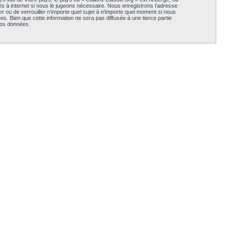
s à internet si nous le jugeons nécessaire. Nous enregistrons l’adresse
er ou de verrouiller n’importe quel sujet à n’importe quel moment si nous
. Bien que cette information ne sera pas diffusée à une tierce partie
vos données.