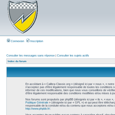
Connexion
Inscription
Consulter les messages sans réponse
|
Consulter les sujets actifs
Index du forum
En accédant à « Calibra-Classic.org » (désigné ici par « nous », « notre
n’acceptez pas d’être légalement responsable de toutes les conditions s
informer de ces modifications, bien que nous vous conseillons de vérifie
d’être légalement responsable des conditions modifiées et/ou mises à jou
Nos forums sont propulsés par phpBB (désignés ici par « ils », « eux »,
Publique Générale
» (désignée ici par « GPL ») et qui peut être télécha
responsable de la conduite et/ou du contenu que nous acceptons et/ou 
http://www.phpbb.fr/
.
Vous acceptez de ne publier aucun contenu à caractère abusif, obscène, 