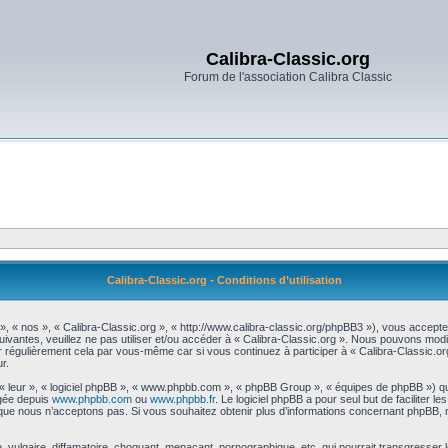
Calibra-Classic.org
Forum de l'association Calibra Classic
Calibra-Classic.org - Conditions d’utilisation
 », « nos », « Calibra-Classic.org », « http://www.calibra-classic.org/phpBB3 »), vous accept
uivantes, veuillez ne pas utiliser et/ou accéder à « Calibra-Classic.org ». Nous pouvons mod
r régulièrement cela par vous-même car si vous continuez à participer à « Calibra-Classic.or
r.
 « leur », « logiciel phpBB », « www.phpbb.com », « phpBB Group », « équipes de phpBB ») qu
rgée depuis
www.phpbb.com
ou
www.phpbb.fr
. Le logiciel phpBB a pour seul but de faciliter 
que nous n’acceptons pas. Si vous souhaitez obtenir plus d’informations concernant phpBB, 
vulgaire, diffamatoire, choquant, menaçant, pornographique, etc. qui pourrait transgresser le