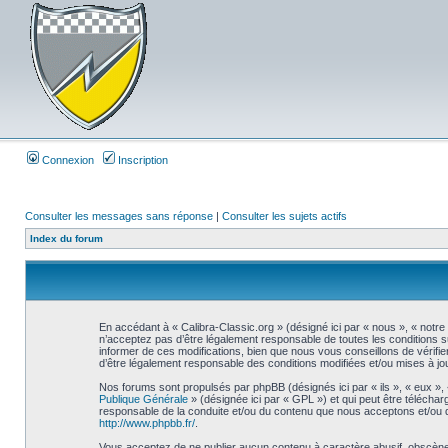
Connexion
Inscription
Consulter les messages sans réponse
|
Consulter les sujets actifs
Index du forum
En accédant à « Calibra-Classic.org » (désigné ici par « nous », « notre
n’acceptez pas d’être légalement responsable de toutes les conditions s
informer de ces modifications, bien que nous vous conseillons de vérifie
d’être légalement responsable des conditions modifiées et/ou mises à jou
Nos forums sont propulsés par phpBB (désignés ici par « ils », « eux »,
Publique Générale
» (désignée ici par « GPL ») et qui peut être télécha
responsable de la conduite et/ou du contenu que nous acceptons et/ou 
http://www.phpbb.fr/
.
Vous acceptez de ne publier aucun contenu à caractère abusif, obscène, 