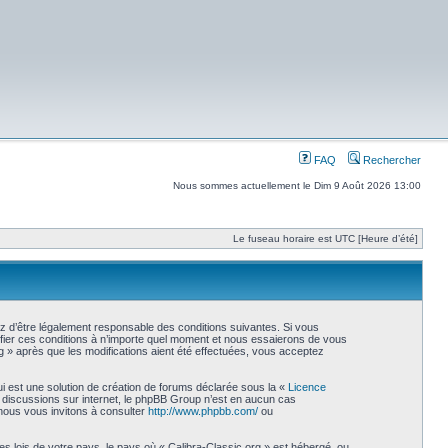
FAQ
Rechercher
Nous sommes actuellement le Dim 9 Août 2026 13:00
Le fuseau horaire est UTC [Heure d’été]
ez d’être légalement responsable des conditions suivantes. Si vous
ifier ces conditions à n’importe quel moment et nous essaierons de vous
g » après que les modifications aient été effectuées, vous acceptez
i est une solution de création de forums déclarée sous la «
Licence
les discussions sur internet, le phpBB Group n’est en aucun cas
nous vous invitons à consulter
http://www.phpbb.com/
ou
s lois de votre pays, le pays où « Calibra-Classic.org » est hébergé, ou