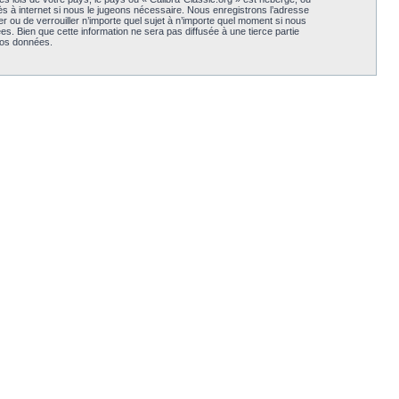
s à internet si nous le jugeons nécessaire. Nous enregistrons l’adresse
er ou de verrouiller n’importe quel sujet à n’importe quel moment si nous
. Bien que cette information ne sera pas diffusée à une tierce partie
vos données.