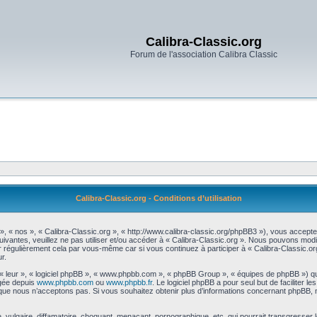
Calibra-Classic.org
Forum de l'association Calibra Classic
Calibra-Classic.org - Conditions d’utilisation
 », « nos », « Calibra-Classic.org », « http://www.calibra-classic.org/phpBB3 »), vous accept
uivantes, veuillez ne pas utiliser et/ou accéder à « Calibra-Classic.org ». Nous pouvons mod
r régulièrement cela par vous-même car si vous continuez à participer à « Calibra-Classic.or
r.
 « leur », « logiciel phpBB », « www.phpbb.com », « phpBB Group », « équipes de phpBB ») qu
rgée depuis
www.phpbb.com
ou
www.phpbb.fr
. Le logiciel phpBB a pour seul but de faciliter 
que nous n’acceptons pas. Si vous souhaitez obtenir plus d’informations concernant phpBB, 
vulgaire, diffamatoire, choquant, menaçant, pornographique, etc. qui pourrait transgresser le