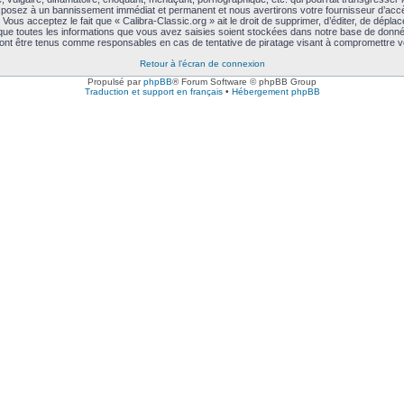
exposez à un bannissement immédiat et permanent et nous avertirons votre fournisseur d’accè
ous acceptez le fait que « Calibra-Classic.org » ait le droit de supprimer, d’éditer, de déplac
 que toutes les informations que vous avez saisies soient stockées dans notre base de données
rront être tenus comme responsables en cas de tentative de piratage visant à compromettre 
Retour à l’écran de connexion
Propulsé par
phpBB
® Forum Software © phpBB Group
Traduction et support en français
•
Hébergement phpBB