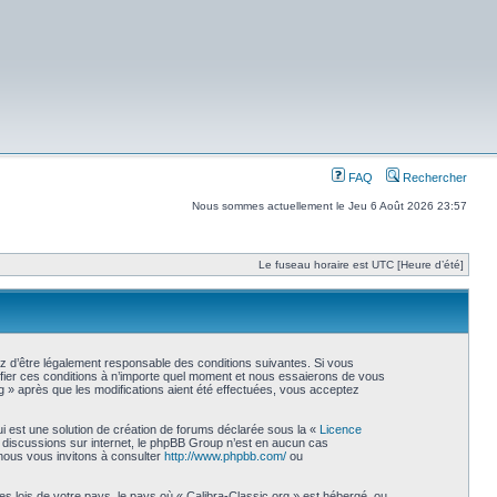
FAQ
Rechercher
Nous sommes actuellement le Jeu 6 Août 2026 23:57
Le fuseau horaire est UTC [Heure d’été]
ez d’être légalement responsable des conditions suivantes. Si vous
ifier ces conditions à n’importe quel moment et nous essaierons de vous
g » après que les modifications aient été effectuées, vous acceptez
i est une solution de création de forums déclarée sous la «
Licence
les discussions sur internet, le phpBB Group n’est en aucun cas
nous vous invitons à consulter
http://www.phpbb.com/
ou
s lois de votre pays, le pays où « Calibra-Classic.org » est hébergé, ou