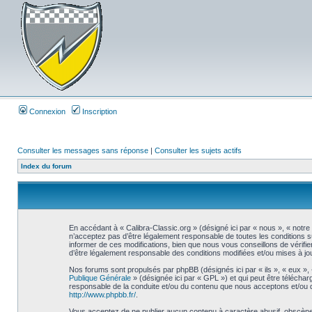
Connexion
Inscription
Consulter les messages sans réponse
|
Consulter les sujets actifs
Index du forum
En accédant à « Calibra-Classic.org » (désigné ici par « nous », « notre
n’acceptez pas d’être légalement responsable de toutes les conditions s
informer de ces modifications, bien que nous vous conseillons de vérifie
d’être légalement responsable des conditions modifiées et/ou mises à jou
Nos forums sont propulsés par phpBB (désignés ici par « ils », « eux »,
Publique Générale
» (désignée ici par « GPL ») et qui peut être télécha
responsable de la conduite et/ou du contenu que nous acceptons et/ou 
http://www.phpbb.fr/
.
Vous acceptez de ne publier aucun contenu à caractère abusif, obscène, 