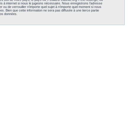
s à internet si nous le jugeons nécessaire. Nous enregistrons l’adresse
er ou de verrouiller n’importe quel sujet à n’importe quel moment si nous
. Bien que cette information ne sera pas diffusée à une tierce partie
vos données.