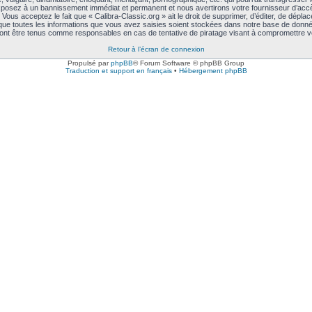
exposez à un bannissement immédiat et permanent et nous avertirons votre fournisseur d’accè
ous acceptez le fait que « Calibra-Classic.org » ait le droit de supprimer, d’éditer, de déplac
 que toutes les informations que vous avez saisies soient stockées dans notre base de données
rront être tenus comme responsables en cas de tentative de piratage visant à compromettre 
Retour à l’écran de connexion
Propulsé par
phpBB
® Forum Software © phpBB Group
Traduction et support en français
•
Hébergement phpBB