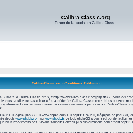
Calibra-Classic.org
Forum de l'association Calibra Classic
Calibra-Classic.org - Conditions d’utilisation
 », « nos », « Calibra-Classic.org », « http://www.calibra-classic.org/phpBB3 »), vous accept
uivantes, veuillez ne pas utiliser et/ou accéder à « Calibra-Classic.org ». Nous pouvons mod
r régulièrement cela par vous-même car si vous continuez à participer à « Calibra-Classic.or
r.
 « leur », « logiciel phpBB », « www.phpbb.com », « phpBB Group », « équipes de phpBB ») qu
rgée depuis
www.phpbb.com
ou
www.phpbb.fr
. Le logiciel phpBB a pour seul but de faciliter 
que nous n’acceptons pas. Si vous souhaitez obtenir plus d’informations concernant phpBB, 
vulgaire, diffamatoire, choquant, menaçant, pornographique, etc. qui pourrait transgresser le