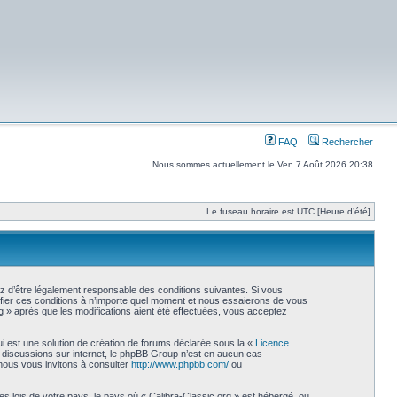
FAQ
Rechercher
Nous sommes actuellement le Ven 7 Août 2026 20:38
Le fuseau horaire est UTC [Heure d’été]
ez d’être légalement responsable des conditions suivantes. Si vous
ifier ces conditions à n’importe quel moment et nous essaierons de vous
g » après que les modifications aient été effectuées, vous acceptez
i est une solution de création de forums déclarée sous la «
Licence
les discussions sur internet, le phpBB Group n’est en aucun cas
nous vous invitons à consulter
http://www.phpbb.com/
ou
s lois de votre pays, le pays où « Calibra-Classic.org » est hébergé, ou