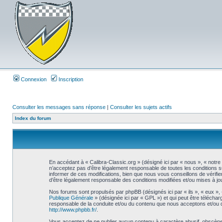
Connexion
Inscription
Consulter les messages sans réponse
|
Consulter les sujets actifs
Index du forum
En accédant à « Calibra-Classic.org » (désigné ici par « nous », « notre
n’acceptez pas d’être légalement responsable de toutes les conditions s
informer de ces modifications, bien que nous vous conseillons de vérifie
d’être légalement responsable des conditions modifiées et/ou mises à jou
Nos forums sont propulsés par phpBB (désignés ici par « ils », « eux »,
Publique Générale
» (désignée ici par « GPL ») et qui peut être télécha
responsable de la conduite et/ou du contenu que nous acceptons et/ou 
http://www.phpbb.fr/
.
Vous acceptez de ne publier aucun contenu à caractère abusif, obscène, 