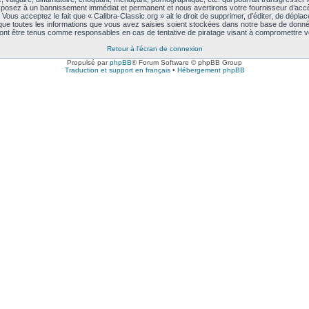
exposez à un bannissement immédiat et permanent et nous avertirons votre fournisseur d’accè
ous acceptez le fait que « Calibra-Classic.org » ait le droit de supprimer, d’éditer, de déplac
 que toutes les informations que vous avez saisies soient stockées dans notre base de données
rront être tenus comme responsables en cas de tentative de piratage visant à compromettre 
Retour à l’écran de connexion
Propulsé par
phpBB
® Forum Software © phpBB Group
Traduction et support en français
•
Hébergement phpBB