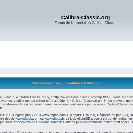
Calibra-Classic.org
Forum de l'association Calibra Classic
Calibra-Classic.org - Conditions d’utilisation
 », « nos », « Calibra-Classic.org », « http://www.calibra-classic.org/phpBB3 »), vous accept
uivantes, veuillez ne pas utiliser et/ou accéder à « Calibra-Classic.org ». Nous pouvons mod
r régulièrement cela par vous-même car si vous continuez à participer à « Calibra-Classic.or
r.
 « leur », « logiciel phpBB », « www.phpbb.com », « phpBB Group », « équipes de phpBB ») qu
rgée depuis
www.phpbb.com
ou
www.phpbb.fr
. Le logiciel phpBB a pour seul but de faciliter 
que nous n’acceptons pas. Si vous souhaitez obtenir plus d’informations concernant phpBB, 
vulgaire, diffamatoire, choquant, menaçant, pornographique, etc. qui pourrait transgresser le