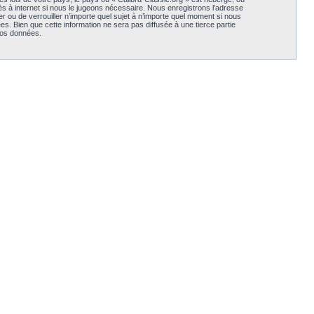
s à internet si nous le jugeons nécessaire. Nous enregistrons l’adresse
er ou de verrouiller n’importe quel sujet à n’importe quel moment si nous
. Bien que cette information ne sera pas diffusée à une tierce partie
vos données.