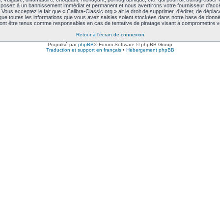
exposez à un bannissement immédiat et permanent et nous avertirons votre fournisseur d’accè
ous acceptez le fait que « Calibra-Classic.org » ait le droit de supprimer, d’éditer, de déplac
 que toutes les informations que vous avez saisies soient stockées dans notre base de données
rront être tenus comme responsables en cas de tentative de piratage visant à compromettre 
Retour à l’écran de connexion
Propulsé par
phpBB
® Forum Software © phpBB Group
Traduction et support en français
•
Hébergement phpBB