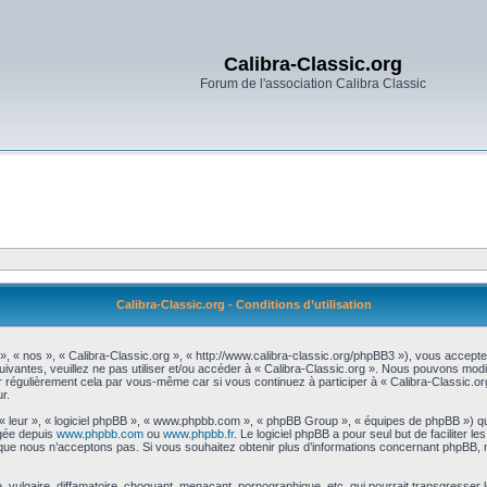
Calibra-Classic.org
Forum de l'association Calibra Classic
Calibra-Classic.org - Conditions d’utilisation
 », « nos », « Calibra-Classic.org », « http://www.calibra-classic.org/phpBB3 »), vous accept
uivantes, veuillez ne pas utiliser et/ou accéder à « Calibra-Classic.org ». Nous pouvons mod
r régulièrement cela par vous-même car si vous continuez à participer à « Calibra-Classic.or
r.
 « leur », « logiciel phpBB », « www.phpbb.com », « phpBB Group », « équipes de phpBB ») qu
rgée depuis
www.phpbb.com
ou
www.phpbb.fr
. Le logiciel phpBB a pour seul but de faciliter 
que nous n’acceptons pas. Si vous souhaitez obtenir plus d’informations concernant phpBB, 
vulgaire, diffamatoire, choquant, menaçant, pornographique, etc. qui pourrait transgresser le