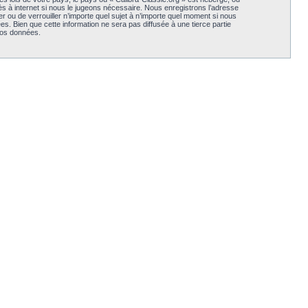
s à internet si nous le jugeons nécessaire. Nous enregistrons l’adresse
er ou de verrouiller n’importe quel sujet à n’importe quel moment si nous
. Bien que cette information ne sera pas diffusée à une tierce partie
vos données.