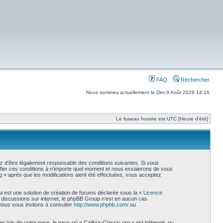
FAQ
Rechercher
Nous sommes actuellement le Dim 9 Août 2026 14:16
Le fuseau horaire est UTC [Heure d’été]
ez d’être légalement responsable des conditions suivantes. Si vous
ifier ces conditions à n’importe quel moment et nous essaierons de vous
g » après que les modifications aient été effectuées, vous acceptez
i est une solution de création de forums déclarée sous la «
Licence
les discussions sur internet, le phpBB Group n’est en aucun cas
nous vous invitons à consulter
http://www.phpbb.com/
ou
s lois de votre pays, le pays où « Calibra-Classic.org » est hébergé, ou