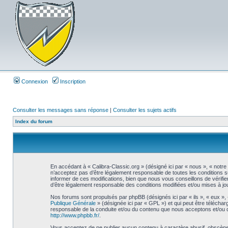
Connexion
Inscription
Consulter les messages sans réponse
|
Consulter les sujets actifs
Index du forum
En accédant à « Calibra-Classic.org » (désigné ici par « nous », « notre
n’acceptez pas d’être légalement responsable de toutes les conditions s
informer de ces modifications, bien que nous vous conseillons de vérifie
d’être légalement responsable des conditions modifiées et/ou mises à jou
Nos forums sont propulsés par phpBB (désignés ici par « ils », « eux »,
Publique Générale
» (désignée ici par « GPL ») et qui peut être télécha
responsable de la conduite et/ou du contenu que nous acceptons et/ou 
http://www.phpbb.fr/
.
Vous acceptez de ne publier aucun contenu à caractère abusif, obscène, 