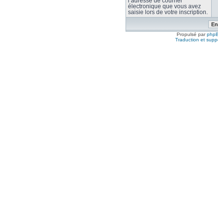
l’adresse de courrier
électronique que vous avez
saisie lors de votre inscription.
Propulsé par
php
Traduction et suppo