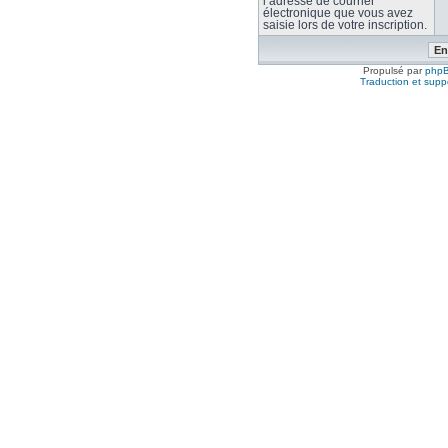
l’adresse de courrier
électronique que vous avez
saisie lors de votre inscription.
Propulsé par
php
Traduction et suppo