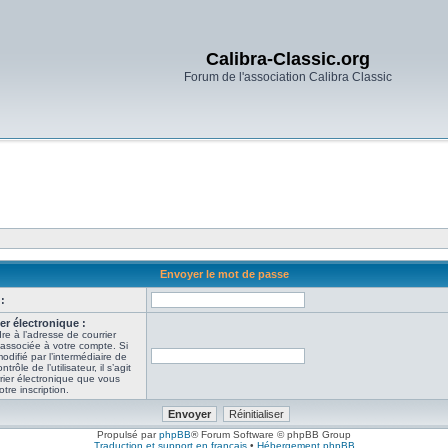
Calibra-Classic.org
Forum de l'association Calibra Classic
Envoyer le mot de passe
:
er électronique :
re à l’adresse de courrier
 associée à votre compte. Si
odifié par l’intermédiaire de
ôle de l’utilisateur, il s’agit
rier électronique que vous
tre inscription.
Propulsé par
phpBB
® Forum Software © phpBB Group
Traduction et support en français
•
Hébergement phpBB