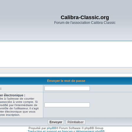
Calibra-Classic.org
Forum de l'association Calibra Classic
Envoyer le mot de passe
:
er électronique :
re à l’adresse de courrier
 associée à votre compte. Si
odifié par l’intermédiaire de
ôle de l’utilisateur, il s’agit
rier électronique que vous
tre inscription.
Propulsé par
phpBB
® Forum Software © phpBB Group
Traduction et support en français
•
Hébergement phpBB