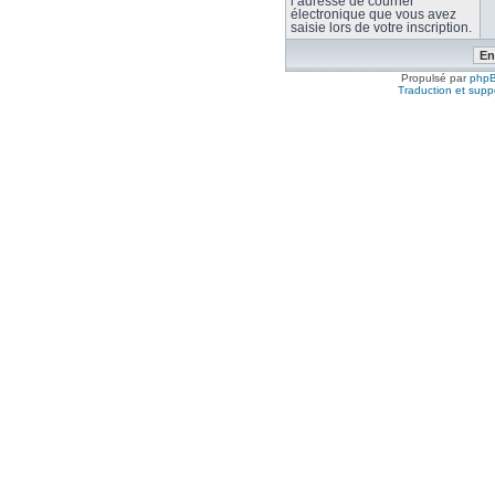
l’adresse de courrier
électronique que vous avez
saisie lors de votre inscription.
Propulsé par
php
Traduction et suppo