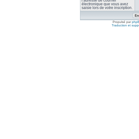
l’adresse de courrier
électronique que vous avez
saisie lors de votre inscription.
Propulsé par
php
Traduction et suppo