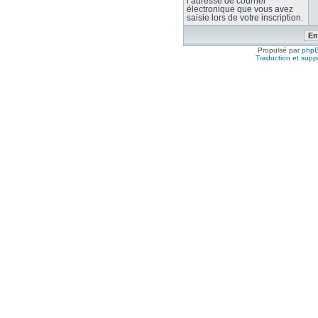
l’adresse de courrier
électronique que vous avez
saisie lors de votre inscription.
Propulsé par
php
Traduction et suppo