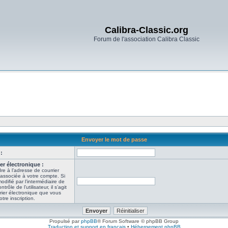
Calibra-Classic.org
Forum de l'association Calibra Classic
Envoyer le mot de passe
:
er électronique :
re à l’adresse de courrier
 associée à votre compte. Si
odifié par l’intermédiaire de
ôle de l’utilisateur, il s’agit
rier électronique que vous
tre inscription.
Propulsé par
phpBB
® Forum Software © phpBB Group
Traduction et support en français
•
Hébergement phpBB