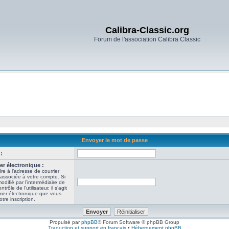
Calibra-Classic.org
Forum de l'association Calibra Classic
Envoyer le mot de passe
:
er électronique :
re à l’adresse de courrier
 associée à votre compte. Si
odifié par l’intermédiaire de
ôle de l’utilisateur, il s’agit
rier électronique que vous
tre inscription.
Propulsé par
phpBB
® Forum Software © phpBB Group
Traduction et support en français
•
Hébergement phpBB