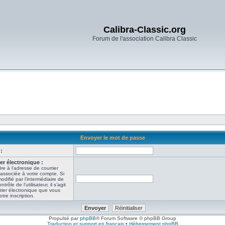
Calibra-Classic.org
Forum de l'association Calibra Classic
Envoyer le mot de passe
:
er électronique :
re à l’adresse de courrier
 associée à votre compte. Si
odifié par l’intermédiaire de
ôle de l’utilisateur, il s’agit
rier électronique que vous
tre inscription.
Propulsé par
phpBB
® Forum Software © phpBB Group
Traduction et support en français
•
Hébergement phpBB