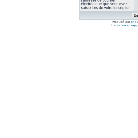
l’adresse de courrier
électronique que vous avez
saisie lors de votre inscription.
Propulsé par
php
Traduction et suppo