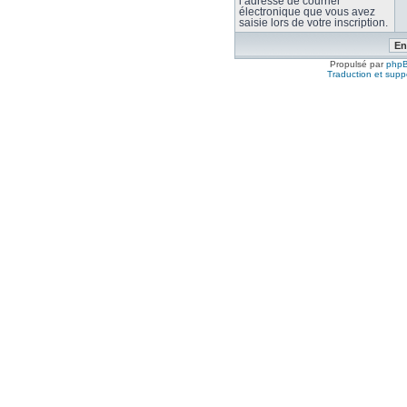
l’adresse de courrier
électronique que vous avez
saisie lors de votre inscription.
Propulsé par
php
Traduction et suppo