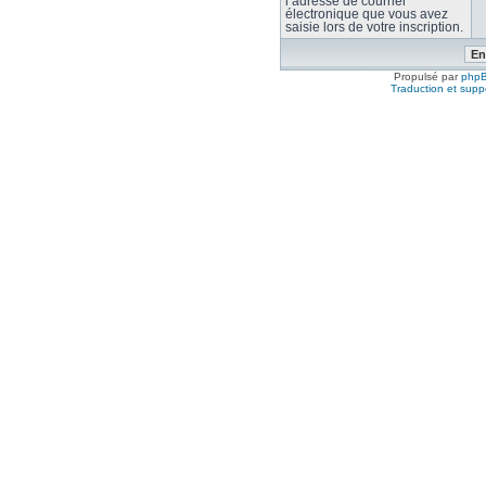
l’adresse de courrier
électronique que vous avez
saisie lors de votre inscription.
Propulsé par
php
Traduction et suppo