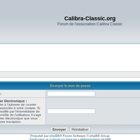
Calibra-Classic.org
Forum de l'association Calibra Classic
Envoyer le mot de passe
:
er électronique :
re à l’adresse de courrier
 associée à votre compte. Si
odifié par l’intermédiaire de
ôle de l’utilisateur, il s’agit
rier électronique que vous
tre inscription.
Propulsé par
phpBB
® Forum Software © phpBB Group
Traduction et support en français
•
Hébergement phpBB