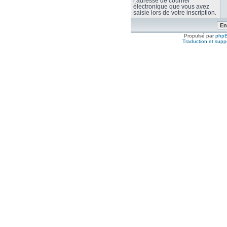
l’adresse de courrier
électronique que vous avez
saisie lors de votre inscription.
Propulsé par
php
Traduction et suppo