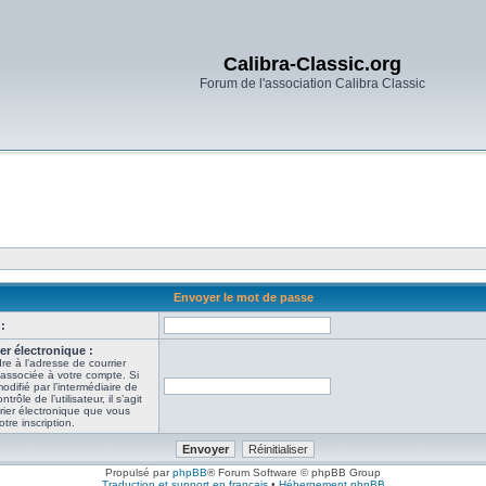
Calibra-Classic.org
Forum de l'association Calibra Classic
Envoyer le mot de passe
:
er électronique :
re à l’adresse de courrier
 associée à votre compte. Si
odifié par l’intermédiaire de
ôle de l’utilisateur, il s’agit
rier électronique que vous
tre inscription.
Propulsé par
phpBB
® Forum Software © phpBB Group
Traduction et support en français
•
Hébergement phpBB