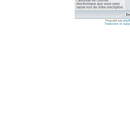
l’adresse de courrier
électronique que vous avez
saisie lors de votre inscription.
Propulsé par
php
Traduction et suppo