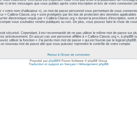
ompte ») et les messages que vous publiez après votre inscription et lors de votre connexion 
ar « votre nom d’utilisateur »), un mot de passe personnel vous permettant de vous connecte
sur « Calibra-Classic.org » sont protégées par les lois de protection des données applicable
rier électronique requis par « Calibra-Classic.org » durant la procédure d’inscription, sont obl
compte vous souhaitez rendre publiques ou non. De plus, vous pouvez faire le choix de vous a
 soit sécurisé. Cependant, il est recommandé de ne pas utiliser le même mot de passe sur plu
rvez précieusement. En aucun cas une personne affiliée à « Calibra-Classic.org », à phpBB ou
ez utiliser la fonction « J’ai perdu mon mot de passe » qui est fournie par le logiciel phpB
s un nouveau mot de passe afin que vous puissiez reprendre le contrôle de votre compte.
Retour à l’écran de connexion
Propulsé par
phpBB
® Forum Software © phpBB Group
Traduction et support en français
•
Hébergement phpBB