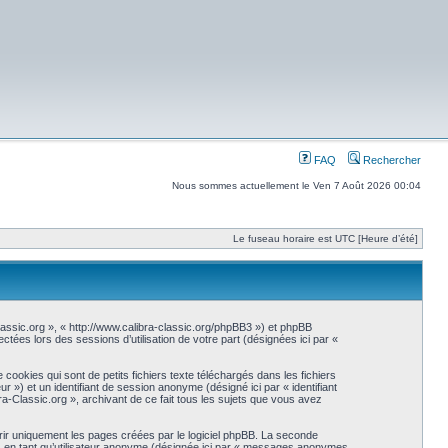
FAQ
Rechercher
Nous sommes actuellement le Ven 7 Août 2026 00:04
Le fuseau horaire est UTC [Heure d’été]
-Classic.org », « http://www.calibra-classic.org/phpBB3 ») et phpBB
ctées lors des sessions d’utilisation de votre part (désignées ici par «
ookies qui sont de petits fichiers texte téléchargés dans les fichiers
eur ») et un identifiant de session anonyme (désigné ici par « identifiant
a-Classic.org », archivant de ce fait tous les sujets que vous avez
ir uniquement les pages créées par le logiciel phpBB. La seconde
s en tant qu’utilisateur anonyme (désignée ici par « messages anonymes