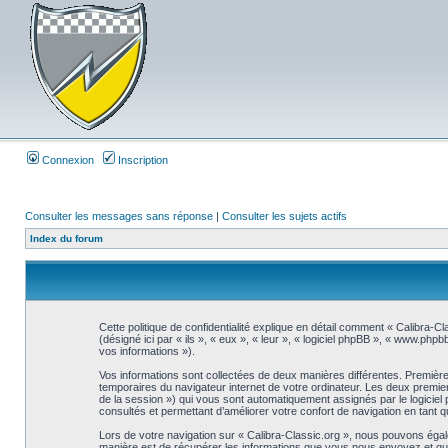
Connexion
Inscription
Consulter les messages sans réponse
|
Consulter les sujets actifs
Index du forum
Cette politique de confidentialité explique en détail comment « Calibra-Cl
(désigné ici par « ils », « eux », « leur », « logiciel phpBB », « www.php
vos informations »).
Vos informations sont collectées de deux manières différentes. Premièrem
temporaires du navigateur internet de votre ordinateur. Les deux premiers co
de la session ») qui vous sont automatiquement assignés par le logiciel 
consultés et permettant d’améliorer votre confort de navigation en tant qu’
Lors de votre navigation sur « Calibra-Classic.org », nous pouvons éga
manière est de récupérer les informations que vous nous envoyez et que