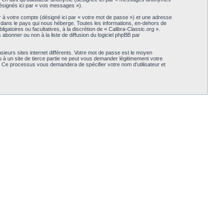
(désignés ici par « vos messages »).
r à votre compte (désigné ici par « votre mot de passe ») et une adresse
s dans le pays qui nous héberge. Toutes les informations, en-dehors de
igatoires ou facultatives, à la discrétion de « Calibra-Classic.org ».
bonner ou non à la liste de diffusion du logiciel phpBB par
sieurs sites internet différents. Votre mot de passe est le moyen
 à un site de tierce partie ne peut vous demander légitimement votre
B. Ce processus vous demandera de spécifier votre nom d’utilisateur et