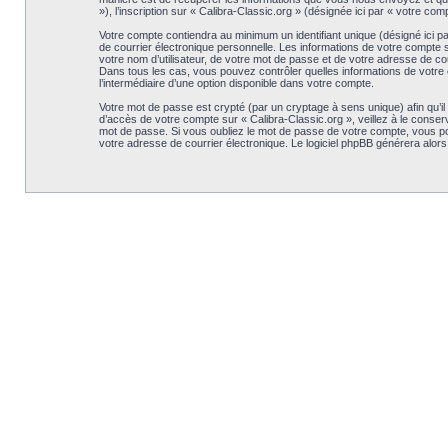
»), l’inscription sur « Calibra-Classic.org » (désignée ici par « votre c
Votre compte contiendra au minimum un identifiant unique (désigné ici p
de courrier électronique personnelle. Les informations de votre compte 
votre nom d’utilisateur, de votre mot de passe et de votre adresse de cour
Dans tous les cas, vous pouvez contrôler quelles informations de votre 
l’intermédiaire d’une option disponible dans votre compte.
Votre mot de passe est crypté (par un cryptage à sens unique) afin qu’il
d’accès de votre compte sur « Calibra-Classic.org », veillez à le conse
mot de passe. Si vous oubliez le mot de passe de votre compte, vous pouv
votre adresse de courrier électronique. Le logiciel phpBB générera alor