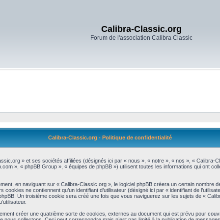
Calibra-Classic.org
Forum de l'association Calibra Classic
Calibra-Classic.org - Politique de confidentialité
assic.org » et ses sociétés affiliées (désignés ici par « nous », « notre », « nos », « Calibra
bb.com », « phpBB Group », « équipes de phpBB ») utilisent toutes les informations qui ont colle
ent, en naviguant sur « Calibra-Classic.org », le logiciel phpBB créera un certain nombre de c
okies ne contiennent qu’un identifiant d’utilisateur (désigné ici par « identifiant de l’utilisat
phpBB. Un troisième cookie sera créé une fois que vous naviguerez sur les sujets de « Calibr
utilisateur.
lement créer une quatrième sorte de cookies, externes au document qui est prévu pour couvr
 nous collectons. Ceci peut correspondre mais n’est pas limité à la publication de message