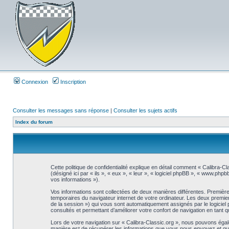
Connexion
Inscription
Consulter les messages sans réponse
|
Consulter les sujets actifs
Index du forum
Cette politique de confidentialité explique en détail comment « Calibra-Cl
(désigné ici par « ils », « eux », « leur », « logiciel phpBB », « www.php
vos informations »).
Vos informations sont collectées de deux manières différentes. Premièrem
temporaires du navigateur internet de votre ordinateur. Les deux premiers co
de la session ») qui vous sont automatiquement assignés par le logiciel 
consultés et permettant d’améliorer votre confort de navigation en tant qu’
Lors de votre navigation sur « Calibra-Classic.org », nous pouvons éga
manière est de récupérer les informations que vous nous envoyez et que