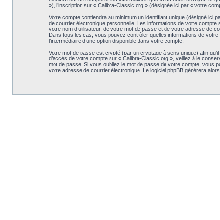
»), l’inscription sur « Calibra-Classic.org » (désignée ici par « votre c
Votre compte contiendra au minimum un identifiant unique (désigné ici p
de courrier électronique personnelle. Les informations de votre compte 
votre nom d’utilisateur, de votre mot de passe et de votre adresse de cour
Dans tous les cas, vous pouvez contrôler quelles informations de votre 
l’intermédiaire d’une option disponible dans votre compte.
Votre mot de passe est crypté (par un cryptage à sens unique) afin qu’il
d’accès de votre compte sur « Calibra-Classic.org », veillez à le conse
mot de passe. Si vous oubliez le mot de passe de votre compte, vous pouv
votre adresse de courrier électronique. Le logiciel phpBB générera alor