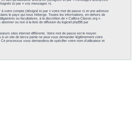
(désignés ici par « vos messages »).
r à votre compte (désigné ici par « votre mot de passe ») et une adresse
s dans le pays qui nous héberge. Toutes les informations, en-dehors de
igatoires ou facultatives, à la discrétion de « Calibra-Classic.org ».
bonner ou non à la liste de diffusion du logiciel phpBB par
sieurs sites internet différents. Votre mot de passe est le moyen
 à un site de tierce partie ne peut vous demander légitimement votre
B. Ce processus vous demandera de spécifier votre nom d’utilisateur et