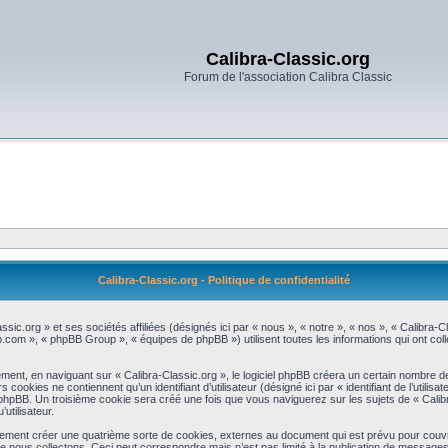
Calibra-Classic.org
Forum de l'association Calibra Classic
Calibra-Classic.org - Politique de confidentialité
assic.org » et ses sociétés affiliées (désignés ici par « nous », « notre », « nos », « Calibra
bb.com », « phpBB Group », « équipes de phpBB ») utilisent toutes les informations qui ont colle
ent, en naviguant sur « Calibra-Classic.org », le logiciel phpBB créera un certain nombre de c
okies ne contiennent qu’un identifiant d’utilisateur (désigné ici par « identifiant de l’utilisat
phpBB. Un troisième cookie sera créé une fois que vous naviguerez sur les sujets de « Calibr
utilisateur.
lement créer une quatrième sorte de cookies, externes au document qui est prévu pour couvr
 nous collectons. Ceci peut correspondre mais n’est pas limité à la publication de message