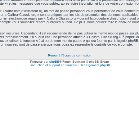
ompte ») et les messages que vous publiez après votre inscription et lors de votre connexion 
ar « votre nom d’utilisateur »), un mot de passe personnel vous permettant de vous connecte
sur « Calibra-Classic.org » sont protégées par les lois de protection des données applicable
rier électronique requis par « Calibra-Classic.org » durant la procédure d’inscription, sont obl
compte vous souhaitez rendre publiques ou non. De plus, vous pouvez faire le choix de vous a
 soit sécurisé. Cependant, il est recommandé de ne pas utiliser le même mot de passe sur plu
rvez précieusement. En aucun cas une personne affiliée à « Calibra-Classic.org », à phpBB ou
ez utiliser la fonction « J’ai perdu mon mot de passe » qui est fournie par le logiciel phpB
s un nouveau mot de passe afin que vous puissiez reprendre le contrôle de votre compte.
Retour à l’écran de connexion
Propulsé par
phpBB
® Forum Software © phpBB Group
Traduction et support en français
•
Hébergement phpBB