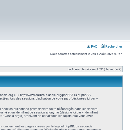
FAQ
Rechercher
Nous sommes actuellement le Jeu 6 Août 2026 07:57
Le fuseau horaire est UTC [Heure d’été]
-Classic.org », « http://www.calibra-classic.org/phpBB3 ») et phpBB
ctées lors des sessions d’utilisation de votre part (désignées ici par «
ookies qui sont de petits fichiers texte téléchargés dans les fichiers
eur ») et un identifiant de session anonyme (désigné ici par « identifiant
a-Classic.org », archivant de ce fait tous les sujets que vous avez
ir uniquement les pages créées par le logiciel phpBB. La seconde
s en tant qu’utilisateur anonyme (désignée ici par « messages anonymes