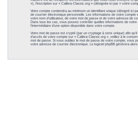
»), l’inscription sur « Calibra-Classic.org » (désignée ici par « votre c
Votre compte contiendra au minimum un identifiant unique (désigné ici p
de courrier électronique personnelle. Les informations de votre compte 
votre nom d’utilisateur, de votre mot de passe et de votre adresse de cour
Dans tous les cas, vous pouvez contrôler quelles informations de votre 
l’intermédiaire d’une option disponible dans votre compte.
Votre mot de passe est crypté (par un cryptage à sens unique) afin qu’il
d’accès de votre compte sur « Calibra-Classic.org », veillez à le conse
mot de passe. Si vous oubliez le mot de passe de votre compte, vous pouv
votre adresse de courrier électronique. Le logiciel phpBB générera alor