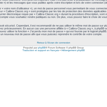
ompte ») et les messages que vous publiez après votre inscription et lors de votre connexion 
ar « votre nom d’utilisateur »), un mot de passe personnel vous permettant de vous connecte
sur « Calibra-Classic.org » sont protégées par les lois de protection des données applicable
rier électronique requis par « Calibra-Classic.org » durant la procédure d’inscription, sont obl
compte vous souhaitez rendre publiques ou non. De plus, vous pouvez faire le choix de vous a
 soit sécurisé. Cependant, il est recommandé de ne pas utiliser le même mot de passe sur plu
rvez précieusement. En aucun cas une personne affiliée à « Calibra-Classic.org », à phpBB ou
ez utiliser la fonction « J’ai perdu mon mot de passe » qui est fournie par le logiciel phpB
s un nouveau mot de passe afin que vous puissiez reprendre le contrôle de votre compte.
Retour à l’écran de connexion
Propulsé par
phpBB
® Forum Software © phpBB Group
Traduction et support en français
•
Hébergement phpBB