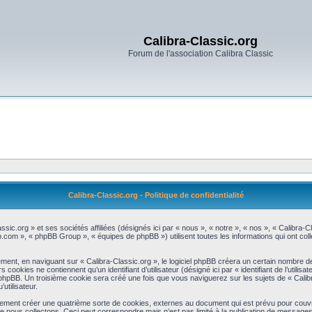
Calibra-Classic.org
Forum de l'association Calibra Classic
Calibra-Classic.org - Politique de confidentialité
assic.org » et ses sociétés affiliées (désignés ici par « nous », « notre », « nos », « Calibra
bb.com », « phpBB Group », « équipes de phpBB ») utilisent toutes les informations qui ont colle
ent, en naviguant sur « Calibra-Classic.org », le logiciel phpBB créera un certain nombre de c
okies ne contiennent qu’un identifiant d’utilisateur (désigné ici par « identifiant de l’utilisat
phpBB. Un troisième cookie sera créé une fois que vous naviguerez sur les sujets de « Calibr
utilisateur.
lement créer une quatrième sorte de cookies, externes au document qui est prévu pour couvr
 nous collectons. Ceci peut correspondre mais n’est pas limité à la publication de message