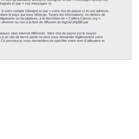
(désignés ici par « vos messages »).
r à votre compte (désigné ici par « votre mot de passe ») et une adresse
s dans le pays qui nous héberge. Toutes les informations, en-dehors de
igatoires ou facultatives, à la discrétion de « Calibra-Classic.org ».
bonner ou non à la liste de diffusion du logiciel phpBB par
sieurs sites internet différents. Votre mot de passe est le moyen
 à un site de tierce partie ne peut vous demander légitimement votre
B. Ce processus vous demandera de spécifier votre nom d’utilisateur et