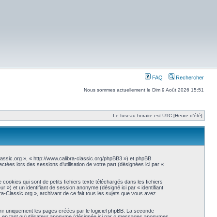
FAQ
Rechercher
Nous sommes actuellement le Dim 9 Août 2026 15:51
Le fuseau horaire est UTC [Heure d’été]
-Classic.org », « http://www.calibra-classic.org/phpBB3 ») et phpBB
ctées lors des sessions d’utilisation de votre part (désignées ici par «
ookies qui sont de petits fichiers texte téléchargés dans les fichiers
eur ») et un identifiant de session anonyme (désigné ici par « identifiant
a-Classic.org », archivant de ce fait tous les sujets que vous avez
ir uniquement les pages créées par le logiciel phpBB. La seconde
s en tant qu’utilisateur anonyme (désignée ici par « messages anonymes