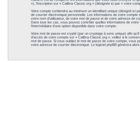
»), l’inscription sur « Calibra-Classic.org » (désignée ici par « votre c
Votre compte contiendra au minimum un identifiant unique (désigné ici p
de courrier électronique personnelle. Les informations de votre compte 
votre nom d’utilisateur, de votre mot de passe et de votre adresse de cour
Dans tous les cas, vous pouvez contrôler quelles informations de votre 
l’intermédiaire d’une option disponible dans votre compte.
Votre mot de passe est crypté (par un cryptage à sens unique) afin qu’il
d’accès de votre compte sur « Calibra-Classic.org », veillez à le conse
mot de passe. Si vous oubliez le mot de passe de votre compte, vous pouv
votre adresse de courrier électronique. Le logiciel phpBB générera alor