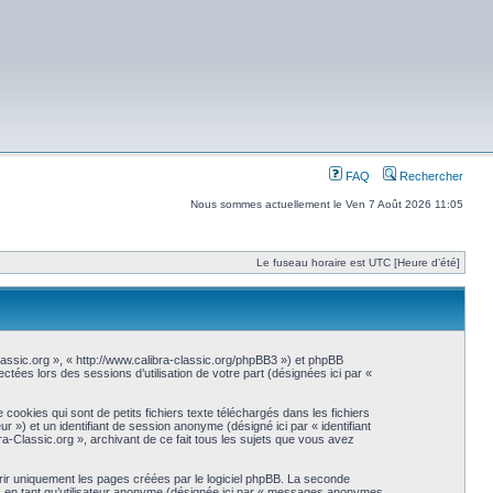
FAQ
Rechercher
Nous sommes actuellement le Ven 7 Août 2026 11:05
Le fuseau horaire est UTC [Heure d’été]
-Classic.org », « http://www.calibra-classic.org/phpBB3 ») et phpBB
ctées lors des sessions d’utilisation de votre part (désignées ici par «
ookies qui sont de petits fichiers texte téléchargés dans les fichiers
eur ») et un identifiant de session anonyme (désigné ici par « identifiant
a-Classic.org », archivant de ce fait tous les sujets que vous avez
ir uniquement les pages créées par le logiciel phpBB. La seconde
s en tant qu’utilisateur anonyme (désignée ici par « messages anonymes