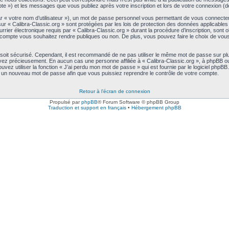
ompte ») et les messages que vous publiez après votre inscription et lors de votre connexion 
ar « votre nom d’utilisateur »), un mot de passe personnel vous permettant de vous connecte
sur « Calibra-Classic.org » sont protégées par les lois de protection des données applicable
rier électronique requis par « Calibra-Classic.org » durant la procédure d’inscription, sont obl
compte vous souhaitez rendre publiques ou non. De plus, vous pouvez faire le choix de vous a
 soit sécurisé. Cependant, il est recommandé de ne pas utiliser le même mot de passe sur plu
rvez précieusement. En aucun cas une personne affiliée à « Calibra-Classic.org », à phpBB ou
ez utiliser la fonction « J’ai perdu mon mot de passe » qui est fournie par le logiciel phpB
s un nouveau mot de passe afin que vous puissiez reprendre le contrôle de votre compte.
Retour à l’écran de connexion
Propulsé par
phpBB
® Forum Software © phpBB Group
Traduction et support en français
•
Hébergement phpBB