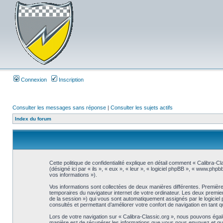
Connexion
Inscription
Consulter les messages sans réponse
|
Consulter les sujets actifs
Index du forum
Cette politique de confidentialité explique en détail comment « Calibra-Cl
(désigné ici par « ils », « eux », « leur », « logiciel phpBB », « www.php
vos informations »).
Vos informations sont collectées de deux manières différentes. Premièrem
temporaires du navigateur internet de votre ordinateur. Les deux premiers co
de la session ») qui vous sont automatiquement assignés par le logiciel 
consultés et permettant d’améliorer votre confort de navigation en tant qu’
Lors de votre navigation sur « Calibra-Classic.org », nous pouvons éga
manière est de récupérer les informations que vous nous envoyez et que