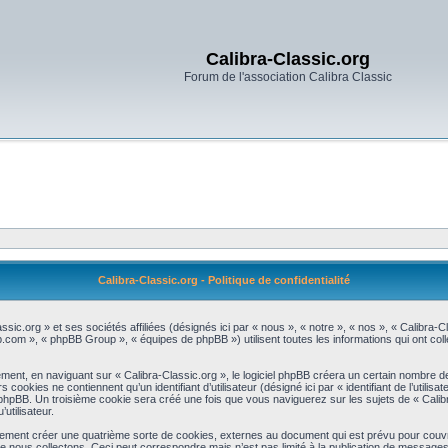
Calibra-Classic.org
Forum de l'association Calibra Classic
Calibra-Classic.org - Politique de confidentialité
assic.org » et ses sociétés affiliées (désignés ici par « nous », « notre », « nos », « Calibra
bb.com », « phpBB Group », « équipes de phpBB ») utilisent toutes les informations qui ont colle
ent, en naviguant sur « Calibra-Classic.org », le logiciel phpBB créera un certain nombre de c
okies ne contiennent qu’un identifiant d’utilisateur (désigné ici par « identifiant de l’utilisat
phpBB. Un troisième cookie sera créé une fois que vous naviguerez sur les sujets de « Calibr
utilisateur.
lement créer une quatrième sorte de cookies, externes au document qui est prévu pour couvr
 nous collectons. Ceci peut correspondre mais n’est pas limité à la publication de message