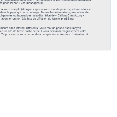
(désignés ici par « vos messages »).
r à votre compte (désigné ici par « votre mot de passe ») et une adresse
s dans le pays qui nous héberge. Toutes les informations, en-dehors de
igatoires ou facultatives, à la discrétion de « Calibra-Classic.org ».
bonner ou non à la liste de diffusion du logiciel phpBB par
sieurs sites internet différents. Votre mot de passe est le moyen
 à un site de tierce partie ne peut vous demander légitimement votre
B. Ce processus vous demandera de spécifier votre nom d’utilisateur et