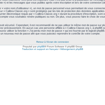
ompte ») et les messages que vous publiez après votre inscription et lors de votre connexion 
ar « votre nom d’utilisateur »), un mot de passe personnel vous permettant de vous connecte
sur « Calibra-Classic.org » sont protégées par les lois de protection des données applicable
rier électronique requis par « Calibra-Classic.org » durant la procédure d’inscription, sont obl
compte vous souhaitez rendre publiques ou non. De plus, vous pouvez faire le choix de vous a
 soit sécurisé. Cependant, il est recommandé de ne pas utiliser le même mot de passe sur plu
rvez précieusement. En aucun cas une personne affiliée à « Calibra-Classic.org », à phpBB ou
ez utiliser la fonction « J’ai perdu mon mot de passe » qui est fournie par le logiciel phpB
s un nouveau mot de passe afin que vous puissiez reprendre le contrôle de votre compte.
Retour à l’écran de connexion
Propulsé par
phpBB
® Forum Software © phpBB Group
Traduction et support en français
•
Hébergement phpBB