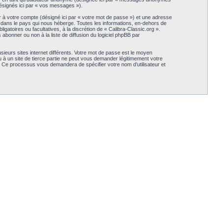
(désignés ici par « vos messages »).
r à votre compte (désigné ici par « votre mot de passe ») et une adresse
s dans le pays qui nous héberge. Toutes les informations, en-dehors de
igatoires ou facultatives, à la discrétion de « Calibra-Classic.org ».
bonner ou non à la liste de diffusion du logiciel phpBB par
sieurs sites internet différents. Votre mot de passe est le moyen
 à un site de tierce partie ne peut vous demander légitimement votre
B. Ce processus vous demandera de spécifier votre nom d’utilisateur et