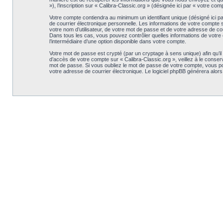
»), l’inscription sur « Calibra-Classic.org » (désignée ici par « votre c
Votre compte contiendra au minimum un identifiant unique (désigné ici p
de courrier électronique personnelle. Les informations de votre compte 
votre nom d’utilisateur, de votre mot de passe et de votre adresse de cour
Dans tous les cas, vous pouvez contrôler quelles informations de votre 
l’intermédiaire d’une option disponible dans votre compte.
Votre mot de passe est crypté (par un cryptage à sens unique) afin qu’il
d’accès de votre compte sur « Calibra-Classic.org », veillez à le conse
mot de passe. Si vous oubliez le mot de passe de votre compte, vous pouv
votre adresse de courrier électronique. Le logiciel phpBB générera alor