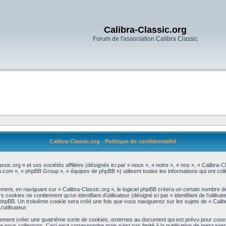
Calibra-Classic.org
Forum de l'association Calibra Classic
Calibra-Classic.org - Politique de confidentialité
assic.org » et ses sociétés affiliées (désignés ici par « nous », « notre », « nos », « Calibra
bb.com », « phpBB Group », « équipes de phpBB ») utilisent toutes les informations qui ont colle
ent, en naviguant sur « Calibra-Classic.org », le logiciel phpBB créera un certain nombre de c
okies ne contiennent qu’un identifiant d’utilisateur (désigné ici par « identifiant de l’utilisat
phpBB. Un troisième cookie sera créé une fois que vous naviguerez sur les sujets de « Calibr
utilisateur.
lement créer une quatrième sorte de cookies, externes au document qui est prévu pour couvr
 nous collectons. Ceci peut correspondre mais n’est pas limité à la publication de message