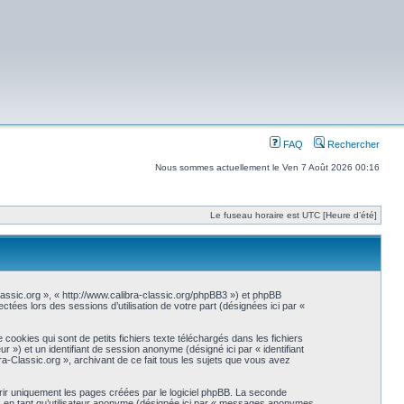
FAQ
Rechercher
Nous sommes actuellement le Ven 7 Août 2026 00:16
Le fuseau horaire est UTC [Heure d’été]
-Classic.org », « http://www.calibra-classic.org/phpBB3 ») et phpBB
ctées lors des sessions d’utilisation de votre part (désignées ici par «
ookies qui sont de petits fichiers texte téléchargés dans les fichiers
eur ») et un identifiant de session anonyme (désigné ici par « identifiant
a-Classic.org », archivant de ce fait tous les sujets que vous avez
ir uniquement les pages créées par le logiciel phpBB. La seconde
s en tant qu’utilisateur anonyme (désignée ici par « messages anonymes