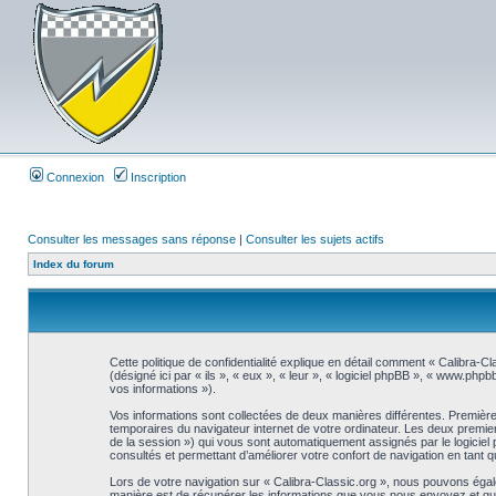
Connexion
Inscription
Consulter les messages sans réponse
|
Consulter les sujets actifs
Index du forum
Cette politique de confidentialité explique en détail comment « Calibra-Cl
(désigné ici par « ils », « eux », « leur », « logiciel phpBB », « www.php
vos informations »).
Vos informations sont collectées de deux manières différentes. Premièrem
temporaires du navigateur internet de votre ordinateur. Les deux premiers co
de la session ») qui vous sont automatiquement assignés par le logiciel 
consultés et permettant d’améliorer votre confort de navigation en tant qu’
Lors de votre navigation sur « Calibra-Classic.org », nous pouvons éga
manière est de récupérer les informations que vous nous envoyez et que