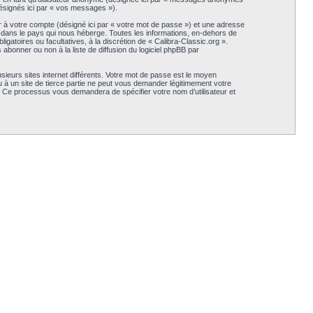
(désignés ici par « vos messages »).
r à votre compte (désigné ici par « votre mot de passe ») et une adresse
s dans le pays qui nous héberge. Toutes les informations, en-dehors de
igatoires ou facultatives, à la discrétion de « Calibra-Classic.org ».
bonner ou non à la liste de diffusion du logiciel phpBB par
sieurs sites internet différents. Votre mot de passe est le moyen
 à un site de tierce partie ne peut vous demander légitimement votre
B. Ce processus vous demandera de spécifier votre nom d’utilisateur et