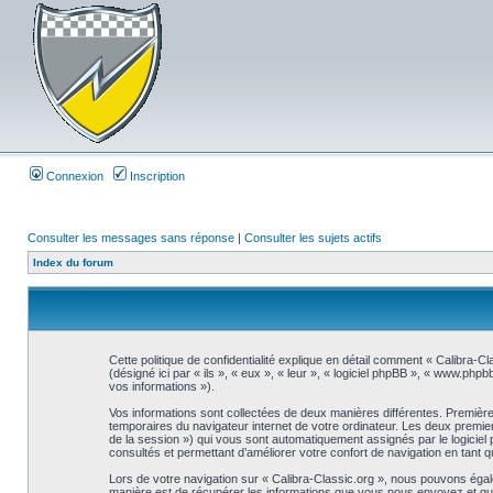
Connexion
Inscription
Consulter les messages sans réponse
|
Consulter les sujets actifs
Index du forum
Cette politique de confidentialité explique en détail comment « Calibra-Cl
(désigné ici par « ils », « eux », « leur », « logiciel phpBB », « www.php
vos informations »).
Vos informations sont collectées de deux manières différentes. Premièrem
temporaires du navigateur internet de votre ordinateur. Les deux premiers co
de la session ») qui vous sont automatiquement assignés par le logiciel 
consultés et permettant d’améliorer votre confort de navigation en tant qu’
Lors de votre navigation sur « Calibra-Classic.org », nous pouvons éga
manière est de récupérer les informations que vous nous envoyez et que