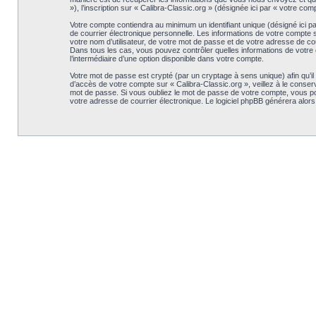
»), l’inscription sur « Calibra-Classic.org » (désignée ici par « votre c
Votre compte contiendra au minimum un identifiant unique (désigné ici p
de courrier électronique personnelle. Les informations de votre compte 
votre nom d’utilisateur, de votre mot de passe et de votre adresse de cour
Dans tous les cas, vous pouvez contrôler quelles informations de votre 
l’intermédiaire d’une option disponible dans votre compte.
Votre mot de passe est crypté (par un cryptage à sens unique) afin qu’il
d’accès de votre compte sur « Calibra-Classic.org », veillez à le conse
mot de passe. Si vous oubliez le mot de passe de votre compte, vous pouv
votre adresse de courrier électronique. Le logiciel phpBB générera alor