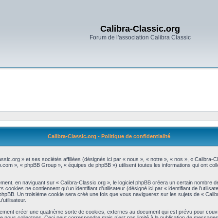
Calibra-Classic.org
Forum de l'association Calibra Classic
Calibra-Classic.org - Politique de confidentialité
assic.org » et ses sociétés affiliées (désignés ici par « nous », « notre », « nos », « Calibra
bb.com », « phpBB Group », « équipes de phpBB ») utilisent toutes les informations qui ont colle
ent, en naviguant sur « Calibra-Classic.org », le logiciel phpBB créera un certain nombre de c
okies ne contiennent qu’un identifiant d’utilisateur (désigné ici par « identifiant de l’utilisat
phpBB. Un troisième cookie sera créé une fois que vous naviguerez sur les sujets de « Calibr
utilisateur.
lement créer une quatrième sorte de cookies, externes au document qui est prévu pour couvr
 nous collectons. Ceci peut correspondre mais n’est pas limité à la publication de message