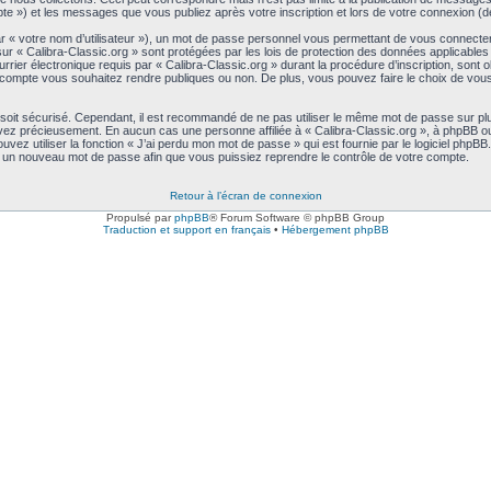
ompte ») et les messages que vous publiez après votre inscription et lors de votre connexion 
ar « votre nom d’utilisateur »), un mot de passe personnel vous permettant de vous connecte
sur « Calibra-Classic.org » sont protégées par les lois de protection des données applicable
rier électronique requis par « Calibra-Classic.org » durant la procédure d’inscription, sont obl
compte vous souhaitez rendre publiques ou non. De plus, vous pouvez faire le choix de vous a
 soit sécurisé. Cependant, il est recommandé de ne pas utiliser le même mot de passe sur plu
rvez précieusement. En aucun cas une personne affiliée à « Calibra-Classic.org », à phpBB ou
ez utiliser la fonction « J’ai perdu mon mot de passe » qui est fournie par le logiciel phpB
s un nouveau mot de passe afin que vous puissiez reprendre le contrôle de votre compte.
Retour à l’écran de connexion
Propulsé par
phpBB
® Forum Software © phpBB Group
Traduction et support en français
•
Hébergement phpBB