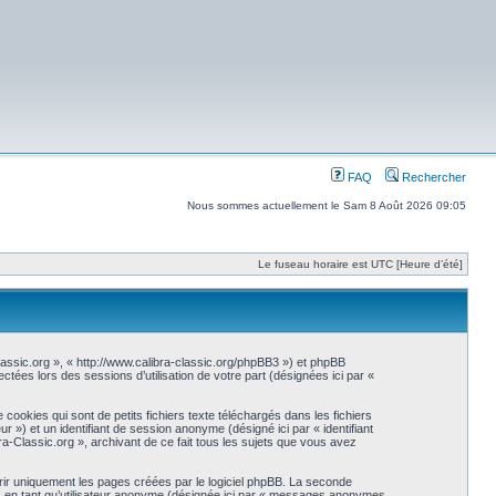
FAQ
Rechercher
Nous sommes actuellement le Sam 8 Août 2026 09:05
Le fuseau horaire est UTC [Heure d’été]
-Classic.org », « http://www.calibra-classic.org/phpBB3 ») et phpBB
ctées lors des sessions d’utilisation de votre part (désignées ici par «
ookies qui sont de petits fichiers texte téléchargés dans les fichiers
eur ») et un identifiant de session anonyme (désigné ici par « identifiant
a-Classic.org », archivant de ce fait tous les sujets que vous avez
ir uniquement les pages créées par le logiciel phpBB. La seconde
s en tant qu’utilisateur anonyme (désignée ici par « messages anonymes