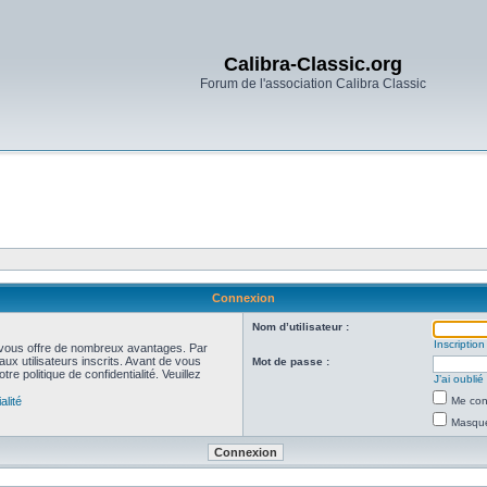
Calibra-Classic.org
Forum de l'association Calibra Classic
Connexion
Nom d’utilisateur :
Inscription
et vous offre de nombreux avantages. Par
ux utilisateurs inscrits. Avant de vous
Mot de passe :
re politique de confidentialité. Veuillez
J’ai oubli
alité
Me con
Masquer