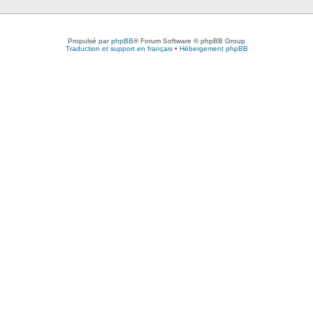
Propulsé par
phpBB
® Forum Software © phpBB Group
Traduction et support en français
•
Hébergement phpBB