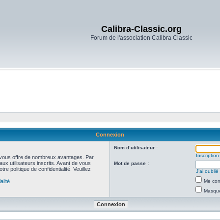
Calibra-Classic.org
Forum de l'association Calibra Classic
Connexion
Nom d’utilisateur :
Inscription
et vous offre de nombreux avantages. Par
ux utilisateurs inscrits. Avant de vous
Mot de passe :
re politique de confidentialité. Veuillez
J’ai oubli
alité
Me con
Masquer