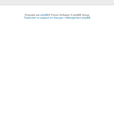
Propulsé par
phpBB
® Forum Software © phpBB Group
Traduction et support en français
•
Hébergement phpBB