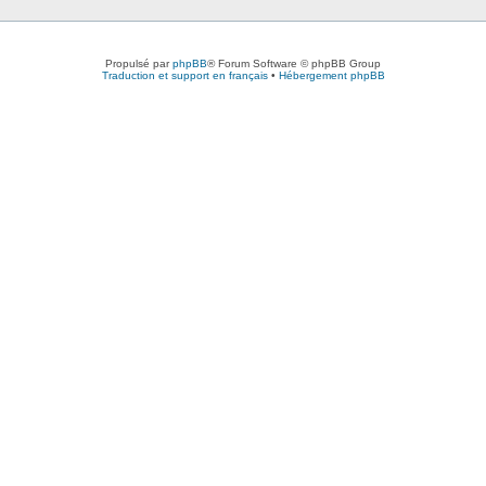
Propulsé par
phpBB
® Forum Software © phpBB Group
Traduction et support en français
•
Hébergement phpBB