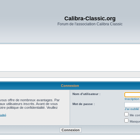
Calibra-Classic.org
Forum de l'association Calibra Classic
Connexion
Nom d’utilisateur :
Inscription
et vous offre de nombreux avantages. Par
ux utilisateurs inscrits. Avant de vous
Mot de passe :
re politique de confidentialité. Veuillez
J’ai oubli
alité
Me con
Masquer