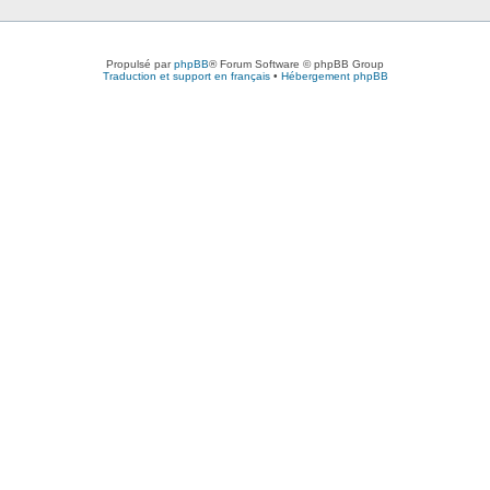
Propulsé par
phpBB
® Forum Software © phpBB Group
Traduction et support en français
•
Hébergement phpBB