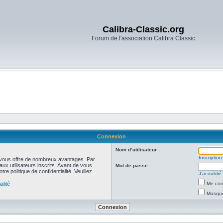
Calibra-Classic.org
Forum de l'association Calibra Classic
Connexion
Nom d’utilisateur :
Inscription
et vous offre de nombreux avantages. Par
ux utilisateurs inscrits. Avant de vous
Mot de passe :
re politique de confidentialité. Veuillez
J’ai oubli
alité
Me con
Masquer