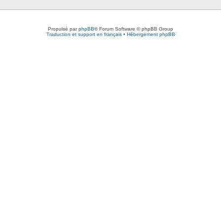
Propulsé par
phpBB
® Forum Software © phpBB Group
Traduction et support en français
•
Hébergement phpBB