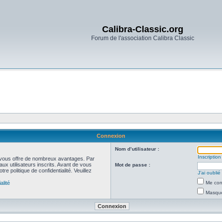
Calibra-Classic.org
Forum de l'association Calibra Classic
Connexion
Nom d’utilisateur :
Inscription
et vous offre de nombreux avantages. Par
ux utilisateurs inscrits. Avant de vous
Mot de passe :
re politique de confidentialité. Veuillez
J’ai oubli
alité
Me con
Masquer