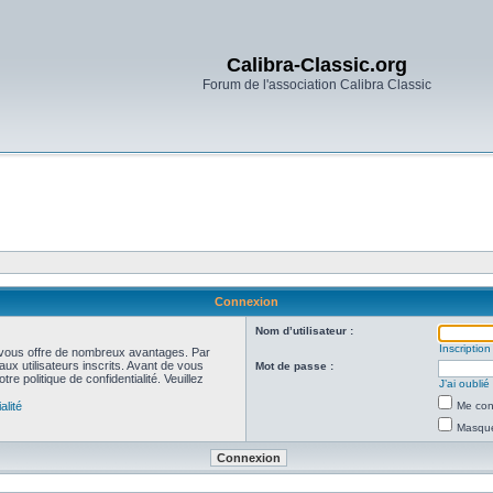
Calibra-Classic.org
Forum de l'association Calibra Classic
Connexion
Nom d’utilisateur :
Inscription
et vous offre de nombreux avantages. Par
ux utilisateurs inscrits. Avant de vous
Mot de passe :
re politique de confidentialité. Veuillez
J’ai oubli
alité
Me con
Masquer