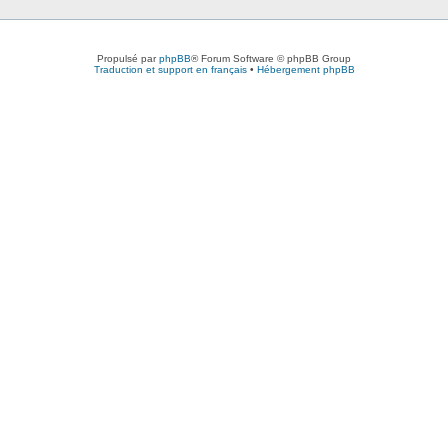
Propulsé par
phpBB
® Forum Software © phpBB Group
Traduction et support en français
•
Hébergement phpBB