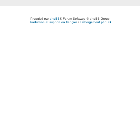
Propulsé par
phpBB
® Forum Software © phpBB Group
Traduction et support en français
•
Hébergement phpBB