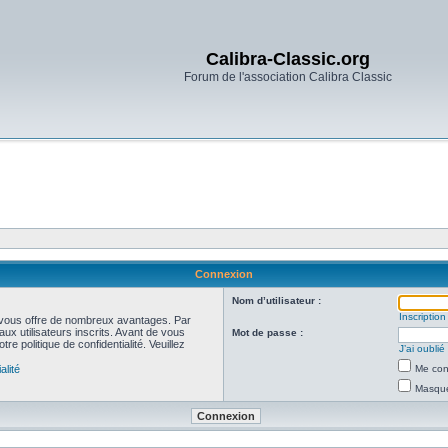
Calibra-Classic.org
Forum de l'association Calibra Classic
Connexion
Nom d’utilisateur :
Inscription
et vous offre de nombreux avantages. Par
ux utilisateurs inscrits. Avant de vous
Mot de passe :
re politique de confidentialité. Veuillez
J’ai oubli
alité
Me con
Masquer