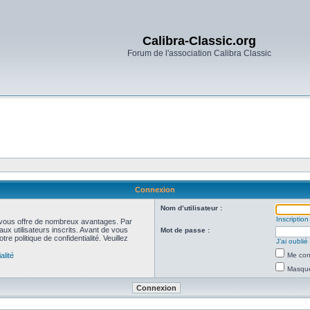
Calibra-Classic.org
Forum de l'association Calibra Classic
Connexion
Nom d’utilisateur :
Inscription
et vous offre de nombreux avantages. Par
ux utilisateurs inscrits. Avant de vous
Mot de passe :
re politique de confidentialité. Veuillez
J’ai oubli
alité
Me con
Masquer