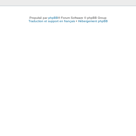
Propulsé par
phpBB
® Forum Software © phpBB Group
Traduction et support en français
•
Hébergement phpBB