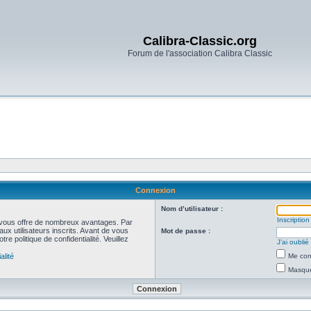
Calibra-Classic.org
Forum de l'association Calibra Classic
Connexion
Nom d’utilisateur :
Inscription
et vous offre de nombreux avantages. Par
ux utilisateurs inscrits. Avant de vous
Mot de passe :
re politique de confidentialité. Veuillez
J’ai oubli
alité
Me con
Masquer