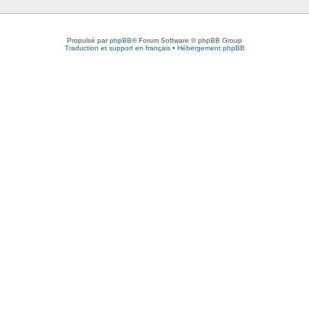
Propulsé par
phpBB
® Forum Software © phpBB Group
Traduction et support en français
•
Hébergement phpBB