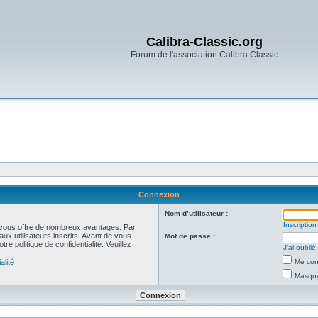
Calibra-Classic.org
Forum de l'association Calibra Classic
Connexion
Nom d’utilisateur :
Inscription
et vous offre de nombreux avantages. Par
ux utilisateurs inscrits. Avant de vous
Mot de passe :
re politique de confidentialité. Veuillez
J’ai oubli
alité
Me con
Masquer