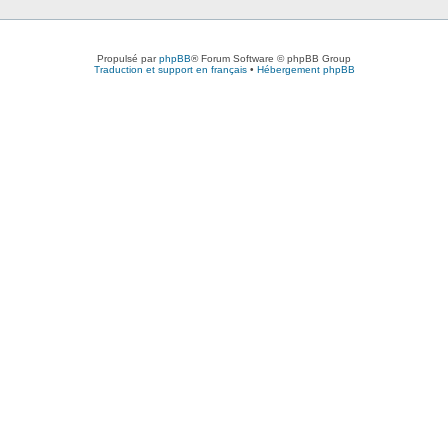
Propulsé par
phpBB
® Forum Software © phpBB Group
Traduction et support en français
•
Hébergement phpBB